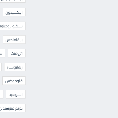
ابيكسيدون
سيكلو بروجينوف
برافاماكس
اتروفنت
سا
ريفاروسبير
فلوموكس
اسبوسيد
ز
كريم فيوسيدين