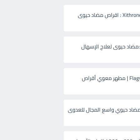
زيثرون 500 Xithrone : اقراص مضاد حيوى
:مضاد حيوى لعلاج الإسهال
فلاجيل ٥٠٠ Flagyl | مطهر معوي أقراص
ضاد حيوي واسع المجال للعدوى