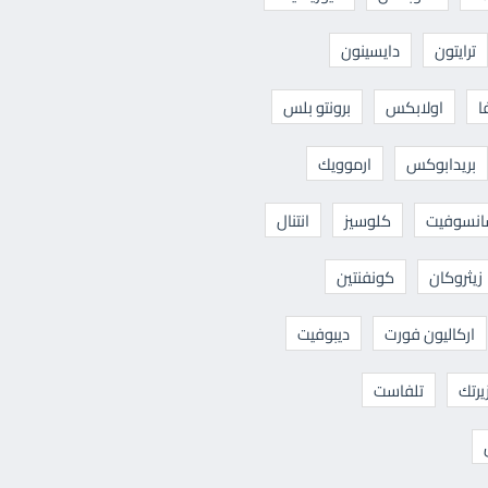
ترايتون
دايسينون
ا
اولابكس
برونتو بلس
بريدابوكس
ارموويك
نسوفيت
كلوسيز
انتنال
زيثروكان
كونفنتين
اركاليون فورت
ديبوفيت
يرتك
تلفاست