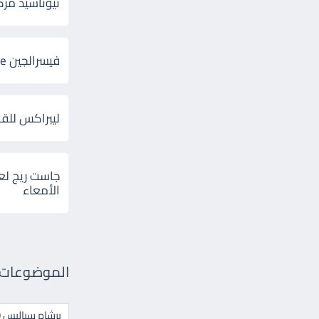
ثيوتاسيد مركب 600 و 300 لإلتهاب
فيسرالجين Visceralgine لآلام الجهاز الهضمى
ليبراكس للق
جاست ريج لع
الأمعاء
الموضوعات ال
برشام سياليس 20