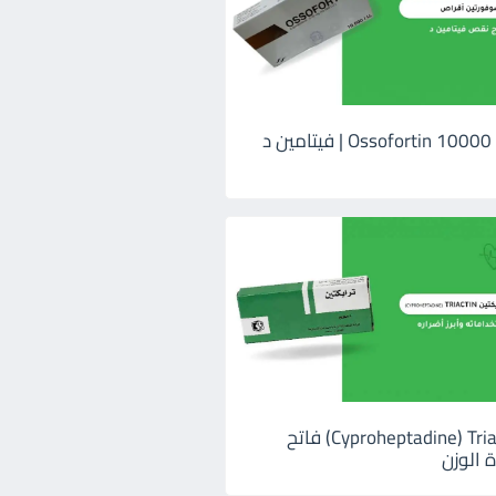
اوسوفورتين 10000 Ossofortin | فيتامين د
ترايكتين Cyproheptadine) Triactin) فاتح
 الوزن