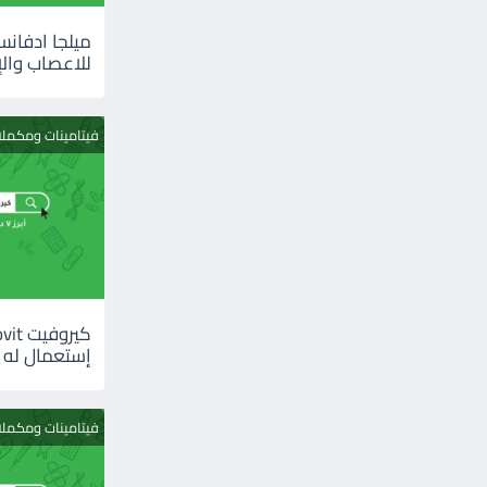
للاعصاب والإ
فيتامينات ومكمل
إستعمال له
فيتامينات ومكمل