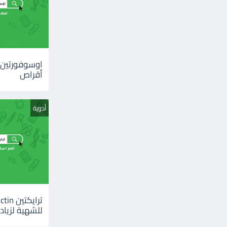
أقراص
أدوية
للشهية لزيادة