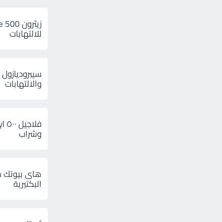
للالتهابات
سيبروديازول 
والالتهابات
وشراب
هاى بيوتك م
البكتيرية