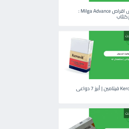
ميلجا ادفانس اقراص Milga Advance :
كتئاب
ات
كيروفيت Kerovit فيتامين | أبرز 7 دواعى
ات