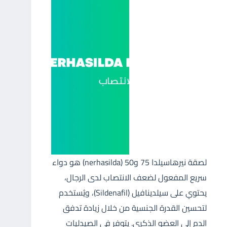
لصقة نيرهاسيلدا 75 و50 (nerhasilda) هو دواء
سريع المفعول لضعف الانتصاب لدى الرجال،
يحتوي على سيلدينافيل (Sildenafil)، ويُستخدم
لتحسين القدرة الجنسية من خلال زيادة تدفق
الدم إلى العضو الذكري. يتوفر في الصيدليات