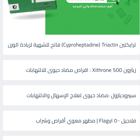
ترايكتين Cyproheptadine) Triactin) فاتح للشهية لزيادة الوزن
زيثرون 500 Xithrone : اقراص مضاد حيوى للالتهابات
سيبروديازول :مضاد حيوى لعلاج الإسهال والالتهابات
فلاجيل ٥٠٠ Flagyl | مطهر معوي أقراص وشراب