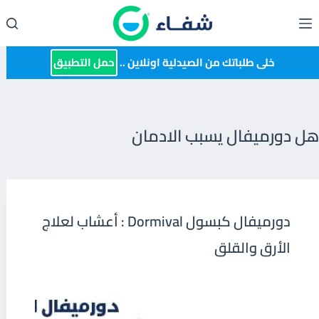
لتجاوز
لى
لمحتوى
خلى طلباتك من الصيدلية اونلاين ..
حمل التطبيق
هل دورميفال يسبب الادمان
دورميفال كبسول Dormival : أعشاب لعلاج
الأرق والقلق