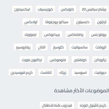
برشام سياليس 20
كلوبكس
كيوريسيف
ابيكسيدون
ترايتون
دايسينون
سيكلو بروجينوفا
اولابكس
برونتو بلس
برافاماكس
بريدابوكس
ارموويك
اتروفنت
سانسوفيت
كلوسيز
انتنال
ريفاروسبير
زيثروكان
كونفنتين
فلوموكس
اركاليون فورت
ديبوفيت
اسبوسيد
زيرتك
تلفاست
كريم فيوسيدين
الموضوعات الأكثر مشاهدة
كريم بانثينول للوجه
فيدروب نقط للاطفال