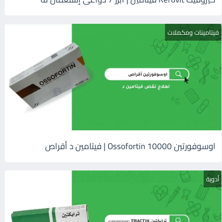
فيتامينات ومكملات
اوسوفورتين 10000 Ossofortin | فيتامين د أقراص
أدوية