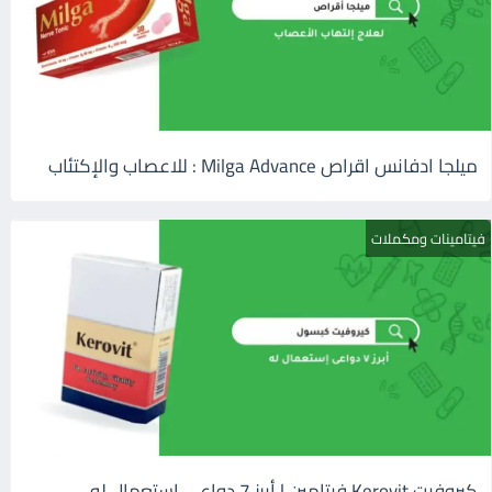
ميلجا ادفانس اقراص Milga Advance : للاعصاب والإكتئاب
فيتامينات ومكملات
كيروفيت Kerovit فيتامين | أبرز 7 دواعى إستعمال له