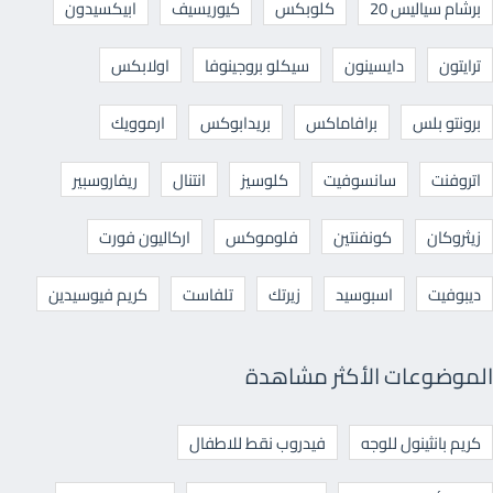
برشام سياليس 20
كلوبكس
كيوريسيف
ابيكسيدون
ترايتون
دايسينون
سيكلو بروجينوفا
اولابكس
برونتو بلس
برافاماكس
بريدابوكس
ارموويك
اتروفنت
سانسوفيت
كلوسيز
انتنال
ريفاروسبير
زيثروكان
كونفنتين
فلوموكس
اركاليون فورت
ديبوفيت
اسبوسيد
زيرتك
تلفاست
كريم فيوسيدين
الموضوعات الأكثر مشاهدة
كريم بانثينول للوجه
فيدروب نقط للاطفال