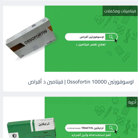
فيتامينات ومكملات
اوسوفورتين 10000 Ossofortin | فيتامين د أقراص
أدوية