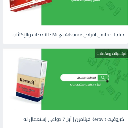
ميلجا ادفانس اقراص Milga Advance : للاعصاب والإكتئاب
فيتامينات ومكملات
كيروفيت Kerovit فيتامين | أبرز 7 دواعى إستعمال له