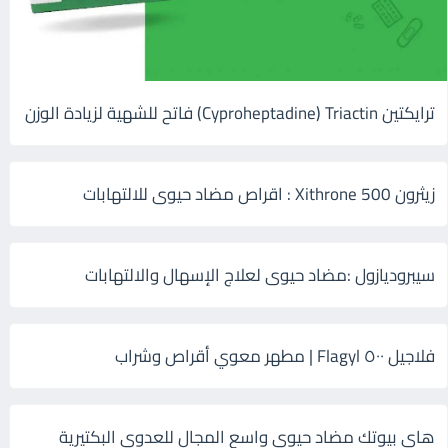
ترايكتين Cyproheptadine) Triactin) فاتح للشهية لزيادة الوزن
زيثرون 500 Xithrone : اقراص مضاد حيوى للالتهابات
سيبروديازول :مضاد حيوى لعلاج الإسهال والالتهابات
فلاجيل ٥٠٠ Flagyl | مطهر معوي أقراص وشراب
هاى بيوتك مضاد حيوي واسع المجال للعدوى البكتيرية