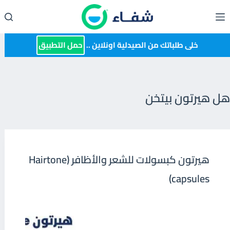
لتجاوز
لى
لمحتوى
خلى طلباتك من الصيدلية اونلاين ..
حمل التطبيق
هل هيرتون بيتخن
هيرتون كبسولات للشعر والأظافر (Hairtone
capsules)