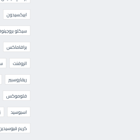
ابيكسيدون
سيكلو بروجينوف
برافاماكس
اتروفنت
سا
ريفاروسبير
فلوموكس
اسبوسيد
ز
كريم فيوسيدين