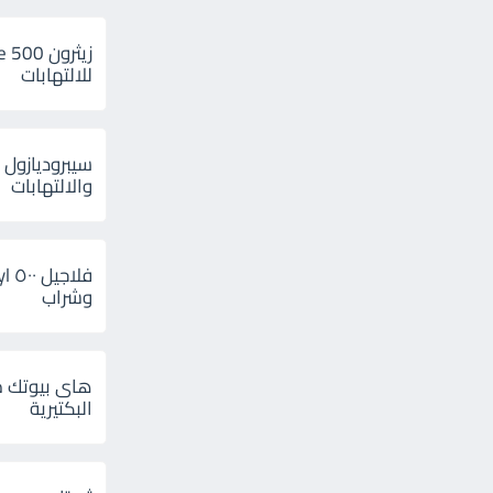
للالتهابات
سيبروديازول 
والالتهابات
وشراب
هاى بيوتك م
البكتيرية