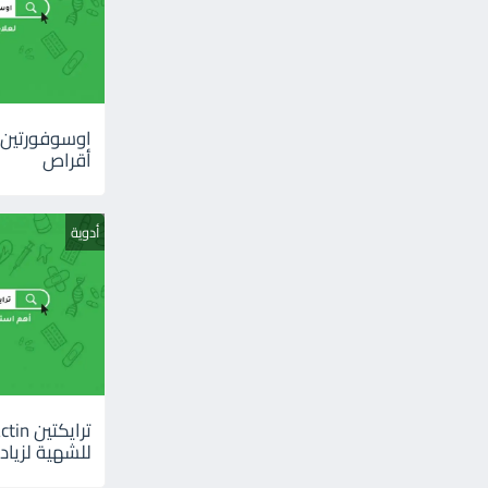
أقراص
أدوية
للشهية لزيادة