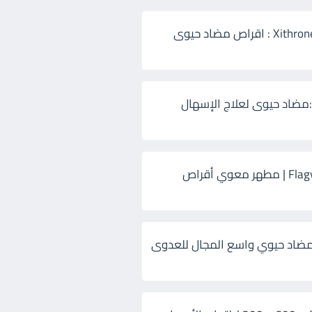
زيثرون 500 Xithrone : اقراص مضاد حيوى
:مضاد حيوى لعلاج الإسهال
فلاجيل ٥٠٠ Flagyl | مطهر معوي أقراص
ضاد حيوي واسع المجال للعدوى