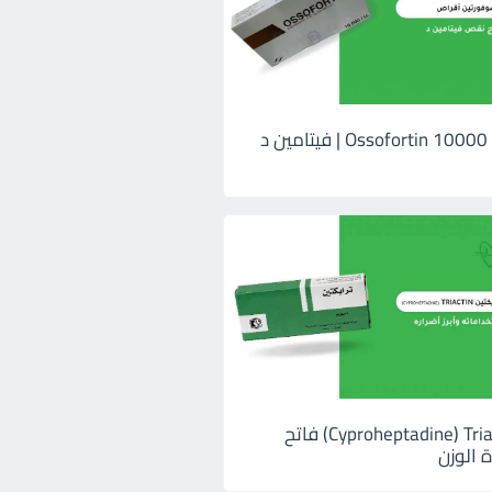
اوسوفورتين 10000 Ossofortin | فيتامين د
ترايكتين Cyproheptadine) Triactin) فاتح
 الوزن