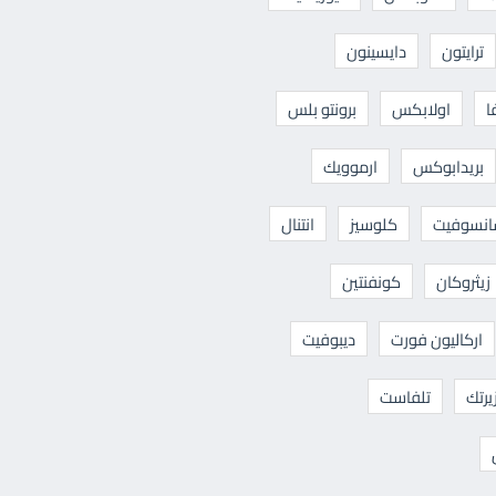
ترايتون
دايسينون
ا
اولابكس
برونتو بلس
بريدابوكس
ارموويك
نسوفيت
كلوسيز
انتنال
زيثروكان
كونفنتين
اركاليون فورت
ديبوفيت
يرتك
تلفاست