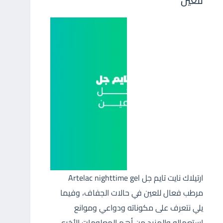
للعين
ارتيلاك نايت تايم جل Artelac nighttime gel
مرطب فعال للعين في حالات الجفاف، وفيما
يلي نتعرف على مكوناته ودواعي وموانع
استعماله والمزيد من أهم المعلومات الأخرى