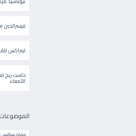
ثيوتاسيد مركب 600 و 300 لإلتهاب
فيسرالجين Visceralgine لآلام الجهاز الهضمى
ليبراكس للق
جاست ريج لع
الأمعاء
الموضوعات ال
برشام سياليس 20