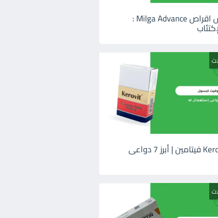
ميلجا ادفانس اقراص Milga Advance :
كتئاب
ات
كيروفيت Kerovit فيتامين | أبرز 7 دواعى
ات