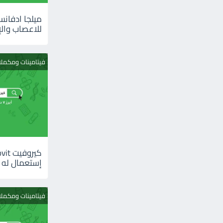
للاعصاب والإ
فيتامينات ومكمل
إستعمال له
فيتامينات ومكمل