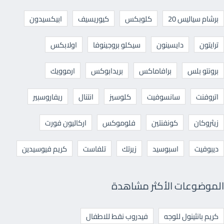
برشام سياليس 20
كلوبكس
كيوريسيف
ابيكسيدون
ترايتون
دايسينون
سيكلو بروجينوفا
اولابكس
برونتو بلس
برافاماكس
بريدابوكس
ارموويك
اتروفنت
سانسوفيت
كلوسيز
انتنال
ريفاروسبير
زيثروكان
كونفنتين
فلوموكس
اركاليون فورت
ديبوفيت
اسبوسيد
زيرتك
تلفاست
كريم فيوسيدين
الموضوعات الأكثر مشاهدة
كريم بانثينول للوجه
فيدروب نقط للاطفال