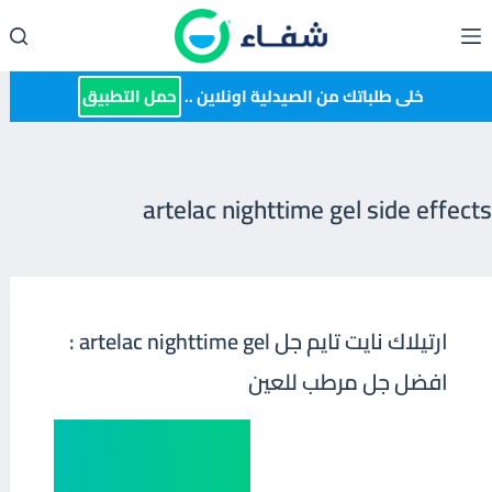
لتجاوز
لى
لمحتوى
خلى طلباتك من الصيدلية اونلاين ..
حمل التطبيق
artelac nighttime gel side effects
ارتيلاك نايت تايم جل artelac nighttime gel :
افضل جل مرطب للعين