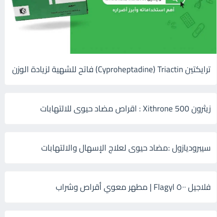
ترايكتين Cyproheptadine) Triactin) فاتح للشهية لزيادة الوزن
زيثرون 500 Xithrone : اقراص مضاد حيوى للالتهابات
سيبروديازول :مضاد حيوى لعلاج الإسهال والالتهابات
فلاجيل ٥٠٠ Flagyl | مطهر معوي أقراص وشراب