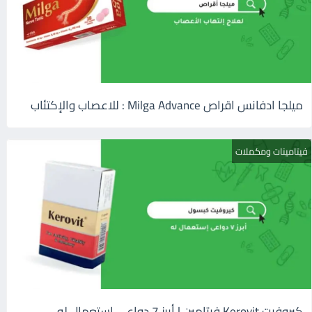
ميلجا ادفانس اقراص Milga Advance : للاعصاب والإكتئاب
فيتامينات ومكملات
كيروفيت Kerovit فيتامين | أبرز 7 دواعى إستعمال له