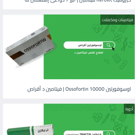
فيتامينات ومكملات
اوسوفورتين 10000 Ossofortin | فيتامين د أقراص
أدوية