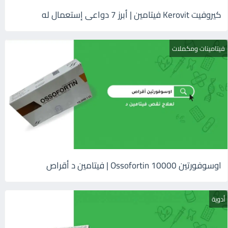
كيروفيت Kerovit فيتامين | أبرز 7 دواعى إستعمال له
فيتامينات ومكملات
اوسوفورتين 10000 Ossofortin | فيتامين د أقراص
أدوية