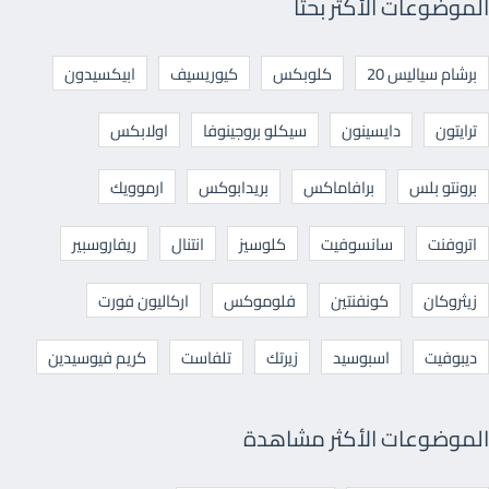
الموضوعات الأكثر بحثا
برشام سياليس 20
كلوبكس
كيوريسيف
ابيكسيدون
ترايتون
دايسينون
سيكلو بروجينوفا
اولابكس
برونتو بلس
برافاماكس
بريدابوكس
ارموويك
اتروفنت
سانسوفيت
كلوسيز
انتنال
ريفاروسبير
زيثروكان
كونفنتين
فلوموكس
اركاليون فورت
ديبوفيت
اسبوسيد
زيرتك
تلفاست
كريم فيوسيدين
الموضوعات الأكثر مشاهدة