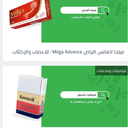
ميلجا ادفانس اقراص Milga Advance : للاعصاب والإكتئاب
فيتامينات ومكملات