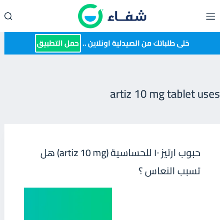
لتجاوز
لى
لمحتوى
خلى طلباتك من الصيدلية اونلاين ..
حمل التطبيق
artiz 10 mg tablet uses
حبوب ارتيز ١٠ للحساسية (artiz 10 mg) هل
تسبب النعاس ؟