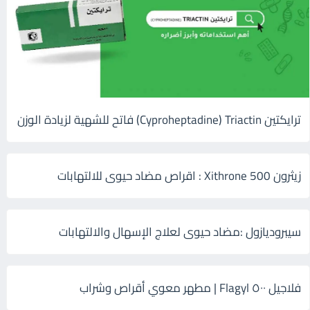
ترايكتين Cyproheptadine) Triactin) فاتح للشهية لزيادة الوزن
زيثرون 500 Xithrone : اقراص مضاد حيوى للالتهابات
سيبروديازول :مضاد حيوى لعلاج الإسهال والالتهابات
فلاجيل ٥٠٠ Flagyl | مطهر معوي أقراص وشراب