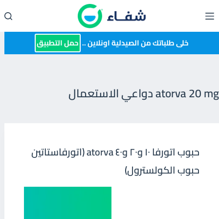
لتجاوز
لى
لمحتوى
خلى طلباتك من الصيدلية اونلاين ..
حمل التطبيق
atorva 20 mg دواعي الاستعمال
حبوب اتورفا ١٠ و٢٠ و٤٠ atorva (اتورفاستاتين
حبوب الكولسترول)