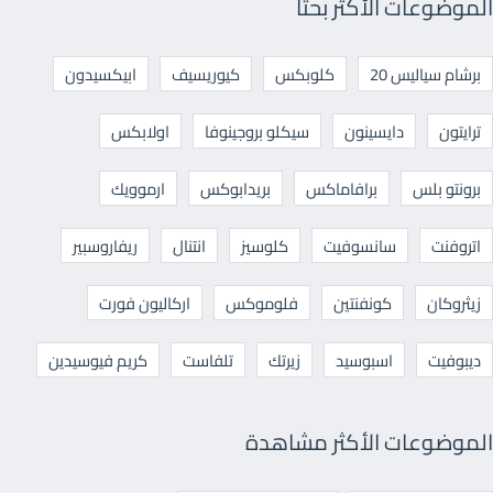
الموضوعات الأكثر بحثا
برشام سياليس 20
كلوبكس
كيوريسيف
ابيكسيدون
ترايتون
دايسينون
سيكلو بروجينوفا
اولابكس
برونتو بلس
برافاماكس
بريدابوكس
ارموويك
اتروفنت
سانسوفيت
كلوسيز
انتنال
ريفاروسبير
زيثروكان
كونفنتين
فلوموكس
اركاليون فورت
ديبوفيت
اسبوسيد
زيرتك
تلفاست
كريم فيوسيدين
الموضوعات الأكثر مشاهدة