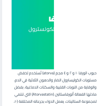
حبوب اتورفا ١٠ و٢٠ و٤٠ مجم (atorva) تُستخدم لخفض
مستويات الكوليسترول الضار والدهون الثلاثية في الدم،
والوقاية من النوبات القلبية والسكتات الدماغية، بفضل
مادتها الفعالة أتورفاستاتين (Atorvastatin) التي تنتمي
لمجموعة الستاتينات. يعمل الدواء بجرعاته المختلفة (١٠،