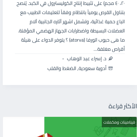
٢٠، ٤٠ مجم) على تثبيط إنتاج الكوليسترول في الكبد. يُنصح
بتناول القرص يومياً بانتظام وفقاً لتعليمات الطبيب مع
اتباع حمية غذائية، وتشمل اشهر آثاره الجانبية آلام
العضلات البسيطة واضطرابات الجهاز الهضمي المؤقتة.
ما هى حبوب اتورفا (atorva) ؟ يتوفر الدواء على هيئة
أقراص مغلفة…
د. إسراء عبد الوهاب
أدوية سعودية
,
الضغط والقلب
الأكثر قراءة
فيتامينات ومكملات