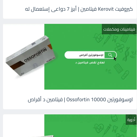
كيروفيت Kerovit فيتامين | أبرز 7 دواعى إستعمال له
فيتامينات ومكملات
اوسوفورتين 10000 Ossofortin | فيتامين د أقراص
أدوية