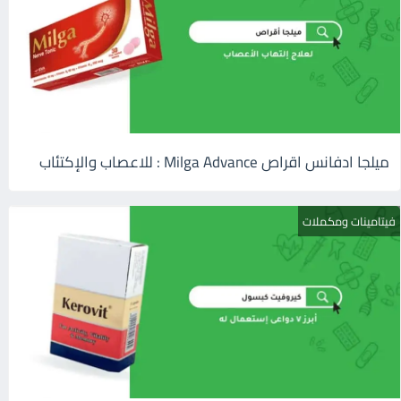
ميلجا ادفانس اقراص Milga Advance : للاعصاب والإكتئاب
فيتامينات ومكملات