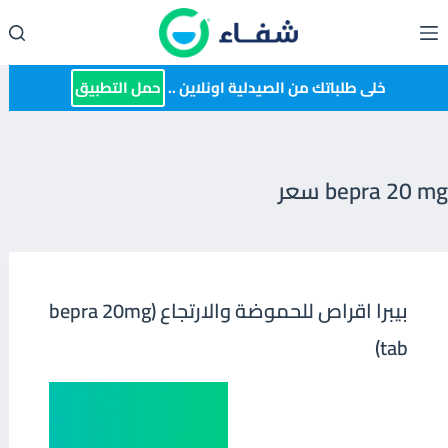
لتجاوز
لى
لمحتوى
خلى طلباتك من الصيدلية اونلاين ..
حمل التطبيق
bepra 20 mg سعر
بيبرا اقراص للحموضة والارتجاع (bepra 20mg
tab)