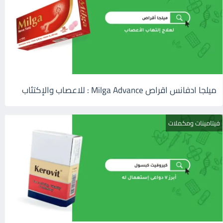
ميلجا ادفانس اقراص Milga Advance : للاعصاب والإكتئاب
فيتامينات ومكملات