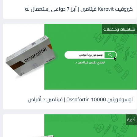
كيروفيت Kerovit فيتامين | أبرز 7 دواعى إستعمال له
فيتامينات ومكملات
اوسوفورتين 10000 Ossofortin | فيتامين د أقراص
أدوية