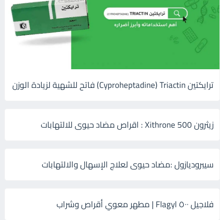
ترايكتين Cyproheptadine) Triactin) فاتح للشهية لزيادة الوزن
زيثرون 500 Xithrone : اقراص مضاد حيوى للالتهابات
سيبروديازول :مضاد حيوى لعلاج الإسهال والالتهابات
فلاجيل ٥٠٠ Flagyl | مطهر معوي أقراص وشراب