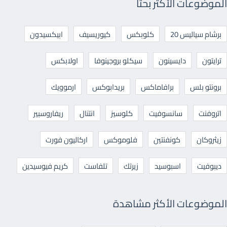
الموضوعات الأكثر بحثا
برشام سياليس 20
كلوبكس
كيوريسيف
ابيكسيدون
ترايتون
دايسينون
سيكلو بروجينوفا
اولابكس
برونتو بلس
برافاماكس
بريدابوكس
ارموويك
اتروفنت
سانسوفيت
كلوسيز
انتنال
ريفاروسبير
زيثروكان
كونفنتين
فلوموكس
اركاليون فورت
ديبوفيت
اسبوسيد
زيرتك
تلفاست
كريم فيوسيدين
الموضوعات الأكثر مشاهدة