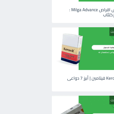
ميلجا ادفانس اقراص Milga Advance :
كتئاب
ات
كيروفيت Kerovit فيتامين | أبرز 7 دواعى
ات