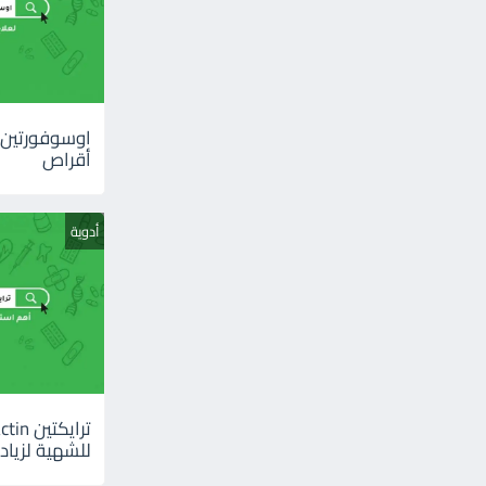
أقراص
أدوية
للشهية لزيادة