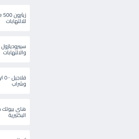
للالتهابات
سيبروديازول 
والالتهابات
وشراب
هاى بيوتك م
البكتيرية