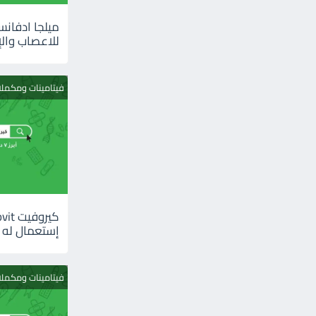
للاعصاب والإ
فيتامينات ومكمل
إستعمال له
فيتامينات ومكمل