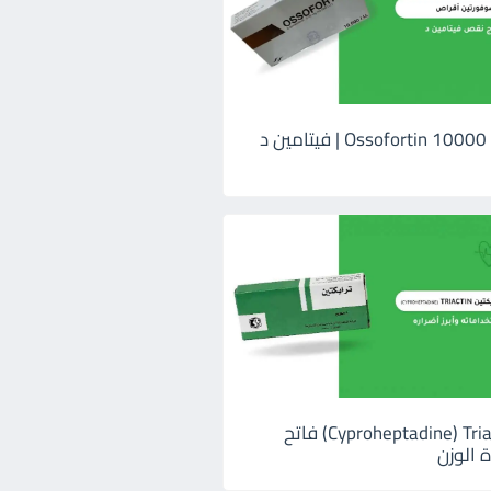
اوسوفورتين 10000 Ossofortin | فيتامين د
ترايكتين Cyproheptadine) Triactin) فاتح
 الوزن