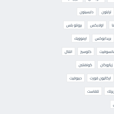
ترايتون
دايسينون
ا
اولابكس
برونتو بلس
بريدابوكس
ارموويك
نسوفيت
كلوسيز
انتنال
زيثروكان
كونفنتين
اركاليون فورت
ديبوفيت
يرتك
تلفاست