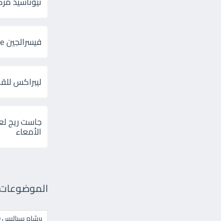
ثيوتاسيد مركب 600 و 300 لإلتهاب
فيسرالجين Visceralgine لآلام الجهاز الهضمى
ليبراكس للق
جاست ريج لع
الأمعاء
الموضوعات ال
برشام سياليس 20