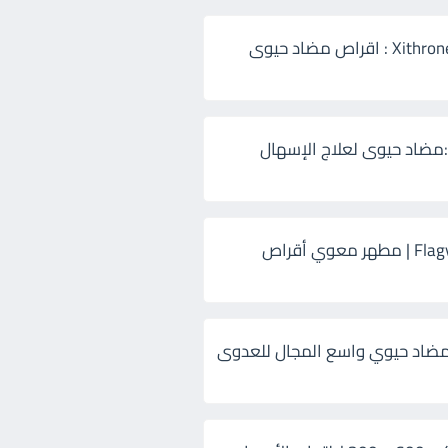
زيثرون 500 Xithrone : اقراص مضاد حيوى
:مضاد حيوى لعلاج الإسهال
فلاجيل ٥٠٠ Flagyl | مطهر معوي أقراص
ضاد حيوي واسع المجال للعدوى