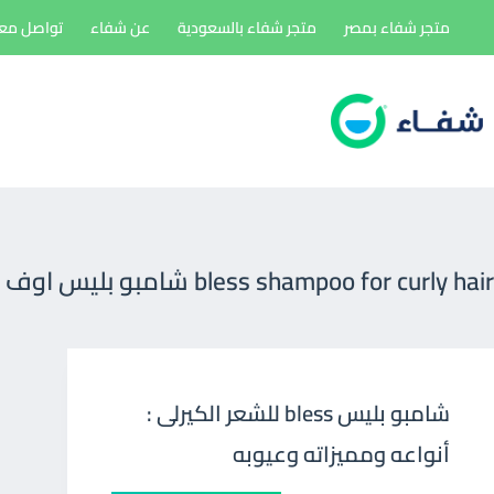
لتجاوز
متجر شفاء بمصر
متجر شفاء بالسعودية
عن شفاء
تواصل معن
لى
لمحتوى
bless shampoo for curly hair شامبو بليس اوف ايرث
شامبو بليس bless للشعر الكيرلى :
أنواعه ومميزاته وعيوبه