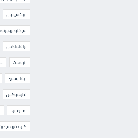
ابيكسيدون
سيكلو بروجينوف
برافاماكس
اتروفنت
سا
ريفاروسبير
فلوموكس
اسبوسيد
ز
كريم فيوسيدين