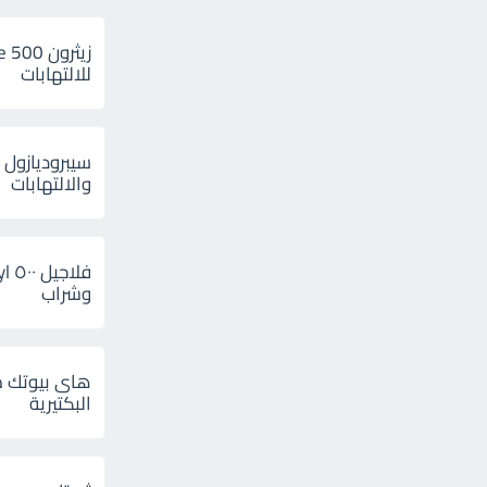
للالتهابات
سيبروديازول 
والالتهابات
وشراب
هاى بيوتك م
البكتيرية