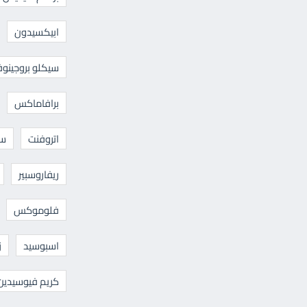
ابيكسيدون
سيكلو بروجينوف
برافاماكس
اتروفنت
سا
ريفاروسبير
فلوموكس
اسبوسيد
ز
كريم فيوسيدين