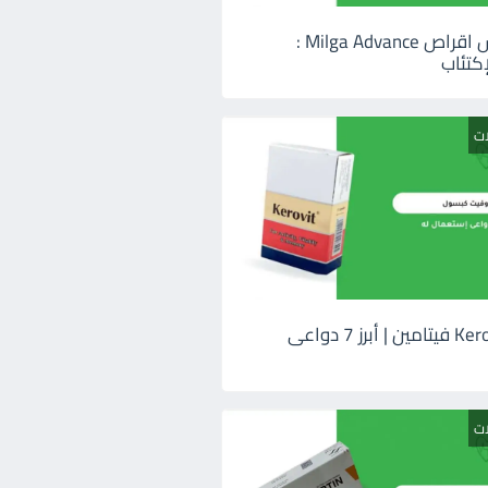
ميلجا ادفانس اقراص Milga Advance :
كتئاب
ات
كيروفيت Kerovit فيتامين | أبرز 7 دواعى
ات