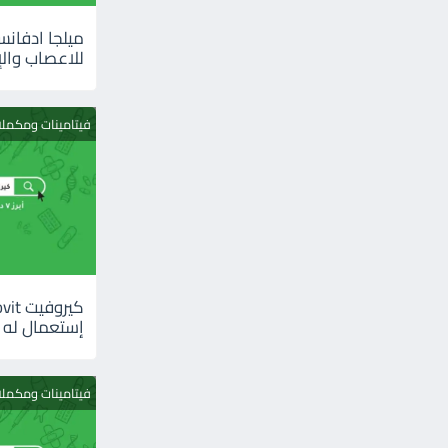
للاعصاب والإ
فيتامينات ومكمل
إستعمال له
فيتامينات ومكمل