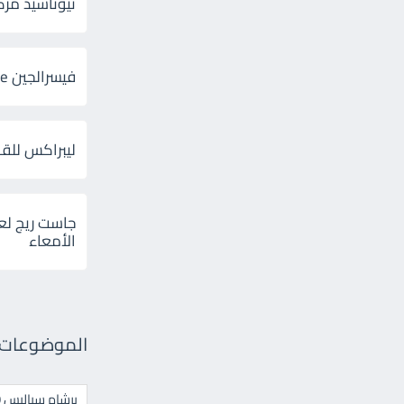
ثيوتاسيد مركب 600 و 300 لإلتهاب
فيسرالجين Visceralgine لآلام الجهاز الهضمى
ليبراكس للق
جاست ريج لع
الأمعاء
الموضوعات ال
برشام سياليس 20