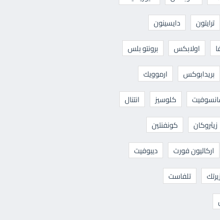
ترايتون
دايسينون
ا
اولابكس
برونتو بلس
بريدابوكس
ارموويك
نسوفيت
كلوسيز
انتنال
زيثروكان
كونفنتين
اركاليون فورت
ديبوفيت
يرتك
تلفاست