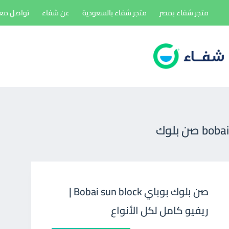
لتجاوز
متجر شفاء بمصر
متجر شفاء بالسعودية
عن شفاء
تواصل معن
لى
لمحتوى
bobai صن بلوك
صن بلوك بوباي Bobai sun block |
ريفيو كامل لكل الأنواع