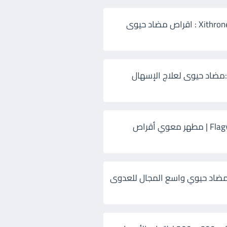
زيثرون 500 Xithrone : اقراص مضاد حيوى
:مضاد حيوى لعلاج الإسهال
فلاجيل ٥٠٠ Flagyl | مطهر معوي أقراص
ضاد حيوي واسع المجال للعدوى