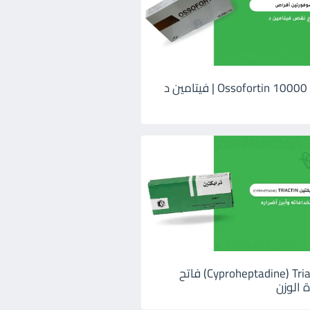
اوسوفورتين 10000 Ossofortin | فيتامين د
ترايكتين Cyproheptadine) Triactin) فاتح
 الوزن