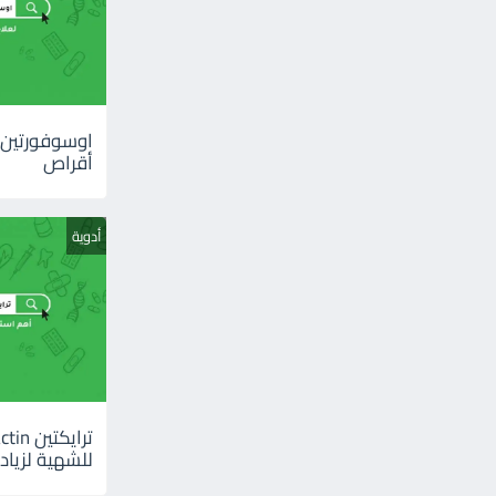
أقراص
أدوية
للشهية لزيادة