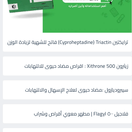
ترايكتين Cyproheptadine) Triactin) فاتح للشهية لزيادة الوزن
زيثرون 500 Xithrone : اقراص مضاد حيوى للالتهابات
سيبروديازول :مضاد حيوى لعلاج الإسهال والالتهابات
فلاجيل ٥٠٠ Flagyl | مطهر معوي أقراص وشراب