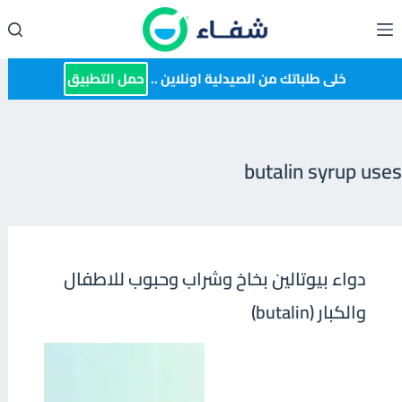
لتجاوز
لى
لمحتوى
خلى طلباتك من الصيدلية اونلاين ..
حمل التطبيق
butalin syrup uses
دواء بيوتالين بخاخ وشراب وحبوب للاطفال
والكبار (butalin)