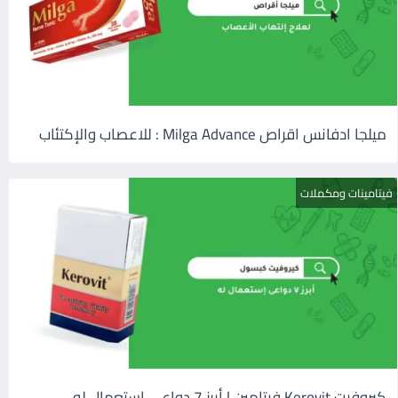
ميلجا ادفانس اقراص Milga Advance : للاعصاب والإكتئاب
فيتامينات ومكملات
كيروفيت Kerovit فيتامين | أبرز 7 دواعى إستعمال له