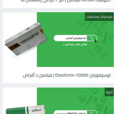
فيتامينات ومكملات
اوسوفورتين 10000 Ossofortin | فيتامين د أقراص
أدوية