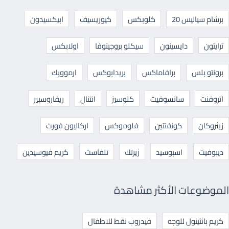
برشام سياليس 20
كلوبكس
كيوريسيف
ابيكسيدون
ترايتون
دايسينون
سيكلو بروجينوفا
اولابكس
برونتو بلس
برافاماكس
بريدابوكس
ارموويك
اتروفنت
سانسوفيت
كلوسيز
انتنال
ريفاروسبير
زيثروكان
كونفنتين
فلوموكس
اركاليون فورت
ديبوفيت
اسبوسيد
زيرتك
تلفاست
كريم فيوسيدين
الموضوعات الأكثر مشاهدة
كريم بانثينول للوجه
فيدروب نقط للاطفال