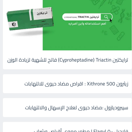
ترايكتين Cyproheptadine) Triactin) فاتح للشهية لزيادة الوزن
زيثرون 500 Xithrone : اقراص مضاد حيوى للالتهابات
سيبروديازول :مضاد حيوى لعلاج الإسهال والالتهابات
فلاجيل ٥٠٠ Flagyl | مطهر معوي أقراص وشراب