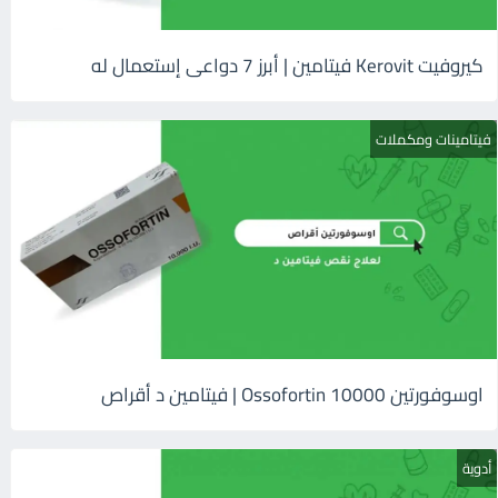
كيروفيت Kerovit فيتامين | أبرز 7 دواعى إستعمال له
فيتامينات ومكملات
اوسوفورتين 10000 Ossofortin | فيتامين د أقراص
أدوية