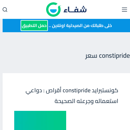
لتجاوز
لى
لمحتوى
خلى طلباتك من الصيدلية اونلاين ..
حمل التطبيق
constipride سعر
كونستبرايد constipride أقراص : دواعي
استعماله وجرعته الصحيحة