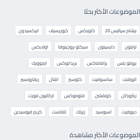
الموضوعات الأكثر بحثا
برشام سياليس 20
كلوبكس
كيوريسيف
ابيكسيدون
ترايتون
دايسينون
سيكلو بروجينوفا
اولابكس
برونتو بلس
برافاماكس
بريدابوكس
ارموويك
اتروفنت
سانسوفيت
كلوسيز
انتنال
ريفاروسبير
زيثروكان
كونفنتين
فلوموكس
اركاليون فورت
ديبوفيت
اسبوسيد
زيرتك
تلفاست
كريم فيوسيدين
الموضوعات الأكثر مشاهدة