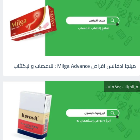
ميلجا ادفانس اقراص Milga Advance : للاعصاب والإكتئاب
فيتامينات ومكملات