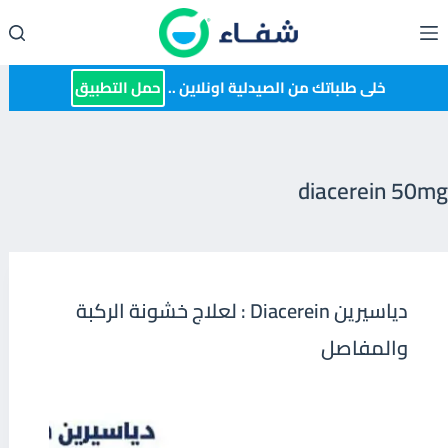
لتجاوز
لى
لمحتوى
خلى طلباتك من الصيدلية اونلاين ..
حمل التطبيق
diacerein 50mg
دياسيرين Diacerein : لعلاج خشونة الركبة
والمفاصل