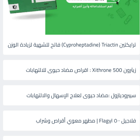
ترايكتين Cyproheptadine) Triactin) فاتح للشهية لزيادة الوزن
زيثرون 500 Xithrone : اقراص مضاد حيوى للالتهابات
سيبروديازول :مضاد حيوى لعلاج الإسهال والالتهابات
فلاجيل ٥٠٠ Flagyl | مطهر معوي أقراص وشراب