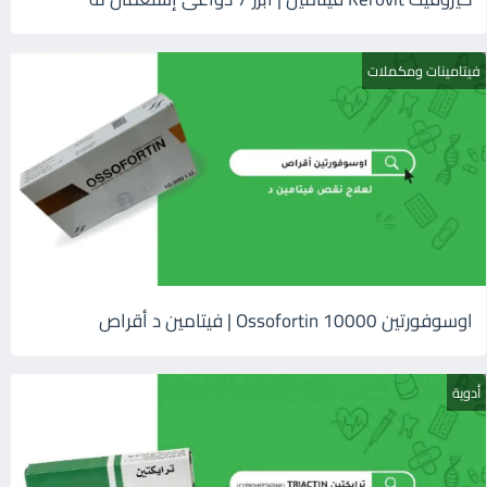
فيتامينات ومكملات
اوسوفورتين 10000 Ossofortin | فيتامين د أقراص
أدوية