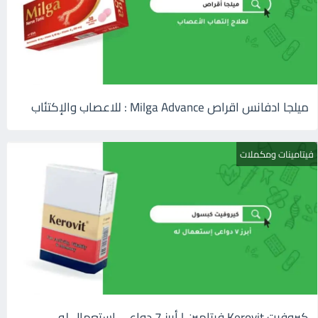
ميلجا ادفانس اقراص Milga Advance : للاعصاب والإكتئاب
فيتامينات ومكملات
كيروفيت Kerovit فيتامين | أبرز 7 دواعى إستعمال له