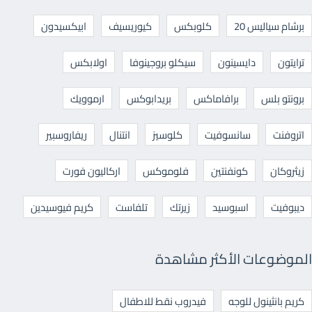
برشام سياليس 20
كلوبكس
كيوريسيف
ابيكسيدون
ترايتون
دايسينون
سيكلو بروجينوفا
اولابكس
برونتو بلس
برافاماكس
بريدابوكس
ارموويك
اتروفنت
سانسوفيت
كلوسيز
انتنال
ريفاروسبير
زيثروكان
كونفنتين
فلوموكس
اركاليون فورت
ديبوفيت
اسبوسيد
زيرتك
تلفاست
كريم فيوسيدين
الموضوعات الأكثر مشاهدة
كريم بانثينول للوجه
فيدروب نقط للاطفال