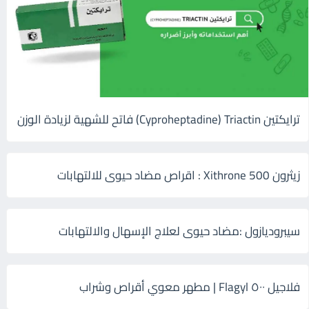
ترايكتين Cyproheptadine) Triactin) فاتح للشهية لزيادة الوزن
زيثرون 500 Xithrone : اقراص مضاد حيوى للالتهابات
سيبروديازول :مضاد حيوى لعلاج الإسهال والالتهابات
فلاجيل ٥٠٠ Flagyl | مطهر معوي أقراص وشراب