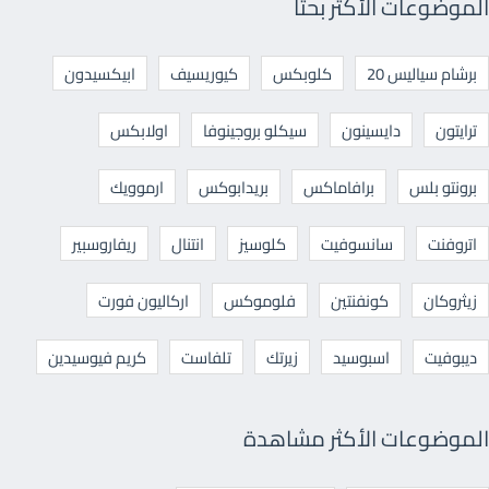
الموضوعات الأكثر بحثا
برشام سياليس 20
كلوبكس
كيوريسيف
ابيكسيدون
ترايتون
دايسينون
سيكلو بروجينوفا
اولابكس
برونتو بلس
برافاماكس
بريدابوكس
ارموويك
اتروفنت
سانسوفيت
كلوسيز
انتنال
ريفاروسبير
زيثروكان
كونفنتين
فلوموكس
اركاليون فورت
ديبوفيت
اسبوسيد
زيرتك
تلفاست
كريم فيوسيدين
الموضوعات الأكثر مشاهدة