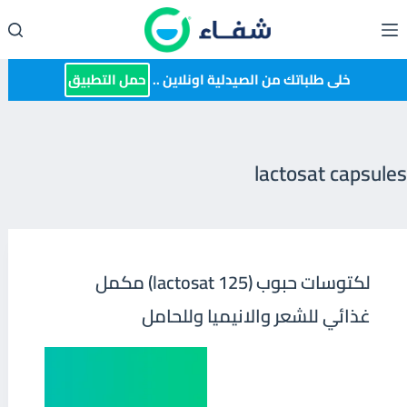
لتجاوز
لى
لمحتوى
خلى طلباتك من الصيدلية اونلاين ..
حمل التطبيق
lactosat capsules
لكتوسات حبوب (lactosat 125) مكمل
غذائي للشعر والانيميا وللحامل