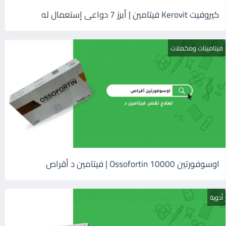
كيروفيت Kerovit فيتامين | أبرز 7 دواعى إستعمال له
فيتامينات ومكملات
اوسوفورتين 10000 Ossofortin | فيتامين د أقراص
أدوية