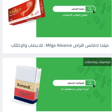
ميلجا ادفانس اقراص Milga Advance : للاعصاب والإكتئاب
فيتامينات ومكملات