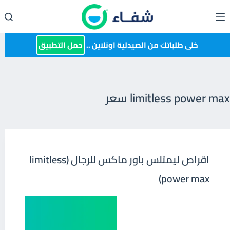
لتجاوز
لى
لمحتوى
خلى طلباتك من الصيدلية اونلاين ..
حمل التطبيق
limitless power max سعر
اقراص ليمتلس باور ماكس للرجال (limitless
power max)