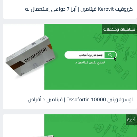
كيروفيت Kerovit فيتامين | أبرز 7 دواعى إستعمال له
فيتامينات ومكملات
اوسوفورتين 10000 Ossofortin | فيتامين د أقراص
أدوية