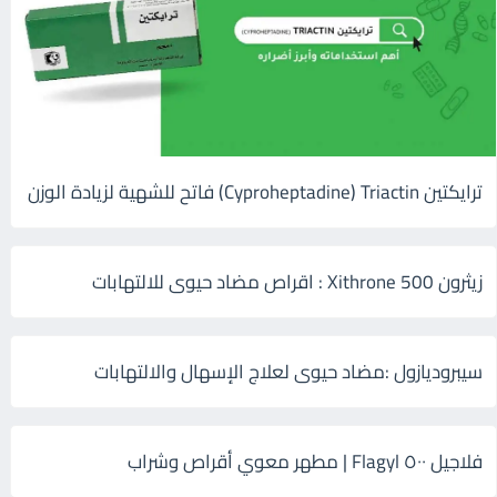
ترايكتين Cyproheptadine) Triactin) فاتح للشهية لزيادة الوزن
زيثرون 500 Xithrone : اقراص مضاد حيوى للالتهابات
سيبروديازول :مضاد حيوى لعلاج الإسهال والالتهابات
فلاجيل ٥٠٠ Flagyl | مطهر معوي أقراص وشراب