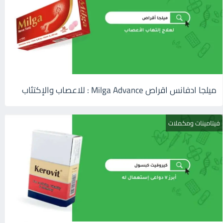
ميلجا ادفانس اقراص Milga Advance : للاعصاب والإكتئاب
فيتامينات ومكملات