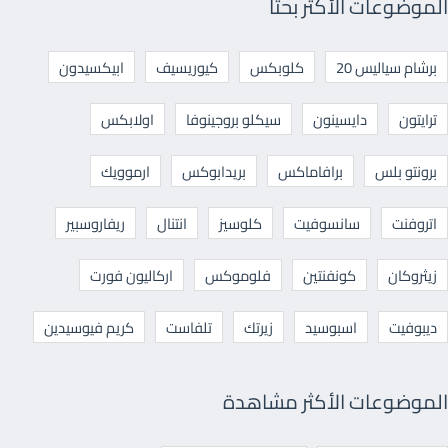
الموضوعات الأكثر بحثا
برشام سياليس 20
كلوبكس
كيوريسيف
ابيكسيدون
ترايتون
دايسينون
سيكلو بروجينوفا
اولابكس
برونتو بلس
برافاماكس
بريدابوكس
ارموويك
اتروفنت
سانسوفيت
كلوسيز
انتنال
ريفاروسبير
زيثروكان
كونفنتين
فلوموكس
اركاليون فورت
ديبوفيت
اسبوسيد
زيرتك
تلفاست
كريم فيوسيدين
الموضوعات الأكثر مشاهدة