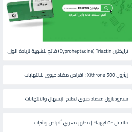
ترايكتين Cyproheptadine) Triactin) فاتح للشهية لزيادة الوزن
زيثرون 500 Xithrone : اقراص مضاد حيوى للالتهابات
سيبروديازول :مضاد حيوى لعلاج الإسهال والالتهابات
فلاجيل ٥٠٠ Flagyl | مطهر معوي أقراص وشراب