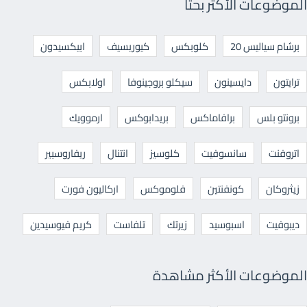
الموضوعات الأكثر بحثا
برشام سياليس 20
كلوبكس
كيوريسيف
ابيكسيدون
ترايتون
دايسينون
سيكلو بروجينوفا
اولابكس
برونتو بلس
برافاماكس
بريدابوكس
ارموويك
اتروفنت
سانسوفيت
كلوسيز
انتنال
ريفاروسبير
زيثروكان
كونفنتين
فلوموكس
اركاليون فورت
ديبوفيت
اسبوسيد
زيرتك
تلفاست
كريم فيوسيدين
الموضوعات الأكثر مشاهدة