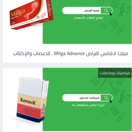
ميلجا ادفانس اقراص Milga Advance : للاعصاب والإكتئاب
فيتامينات ومكملات