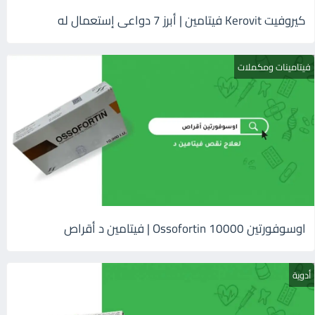
كيروفيت Kerovit فيتامين | أبرز 7 دواعى إستعمال له
فيتامينات ومكملات
اوسوفورتين 10000 Ossofortin | فيتامين د أقراص
أدوية