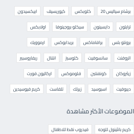
برشام سياليس 20
كلوبكس
كيوريسيف
ابيكسيدون
ترايتون
دايسينون
سيكلو بروجينوفا
اولابكس
برونتو بلس
برافاماكس
بريدابوكس
ارموويك
اتروفنت
سانسوفيت
كلوسيز
انتنال
ريفاروسبير
زيثروكان
كونفنتين
فلوموكس
اركاليون فورت
ديبوفيت
اسبوسيد
زيرتك
تلفاست
كريم فيوسيدين
الموضوعات الأكثر مشاهدة
كريم بانثينول للوجه
فيدروب نقط للاطفال