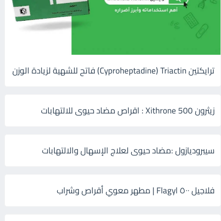
ترايكتين Cyproheptadine) Triactin) فاتح للشهية لزيادة الوزن
زيثرون 500 Xithrone : اقراص مضاد حيوى للالتهابات
سيبروديازول :مضاد حيوى لعلاج الإسهال والالتهابات
فلاجيل ٥٠٠ Flagyl | مطهر معوي أقراص وشراب