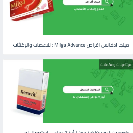
ميلجا ادفانس اقراص Milga Advance : للاعصاب والإكتئاب
فيتامينات ومكملات
كيروفيت Kerovit فيتامين | أبرز 7 دواعى إستعمال له