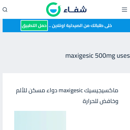
لتجاوز
لى
لمحتوى
خلى طلباتك من الصيدلية اونلاين ..
حمل التطبيق
maxigesic 500mg uses
ماكسيجيسيك maxigesic دواء مسكن للألم
وخافض للحرارة