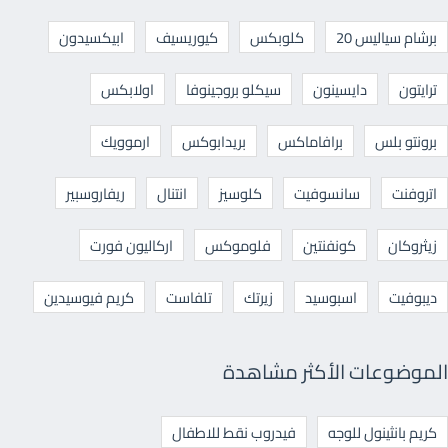
برشام سياليس 20
كلوبكس
كيوريسيف
ابيكسيدون
ترايتون
دايسينون
سيكلو بروجينوفا
اولابكس
برونتو بلس
برافاماكس
بريدابوكس
ارموويك
اتروفنت
سانسوفيت
كلوسيز
انتنال
ريفاروسبير
زيثروكان
كونفنتين
فلوموكس
اركاليون فورت
ديبوفيت
اسبوسيد
زيرتك
تلفاست
كريم فيوسيدين
الموضوعات الأكثر مشاهدة
كريم بانثينول للوجه
فيدروب نقط للاطفال