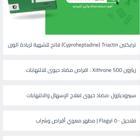
ترايكتين Cyproheptadine) Triactin) فاتح للشهية لزيادة الوزن
زيثرون 500 Xithrone : اقراص مضاد حيوى للالتهابات
سيبروديازول :مضاد حيوى لعلاج الإسهال والالتهابات
فلاجيل ٥٠٠ Flagyl | مطهر معوي أقراص وشراب