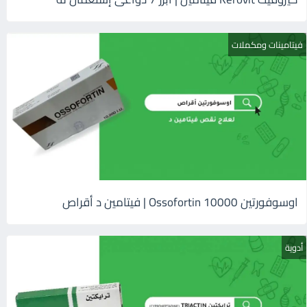
فيتامينات ومكملات
اوسوفورتين 10000 Ossofortin | فيتامين د أقراص
أدوية