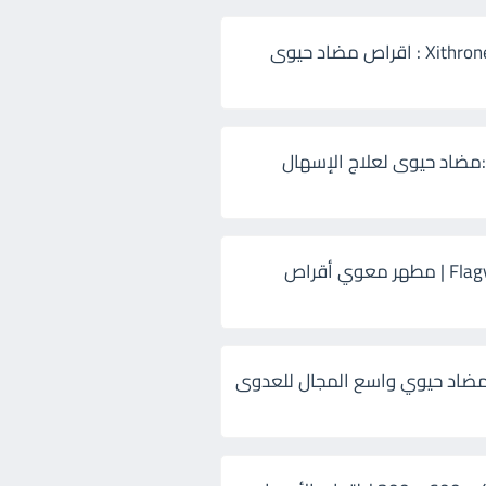
زيثرون 500 Xithrone : اقراص مضاد حيوى
:مضاد حيوى لعلاج الإسهال
فلاجيل ٥٠٠ Flagyl | مطهر معوي أقراص
ضاد حيوي واسع المجال للعدوى