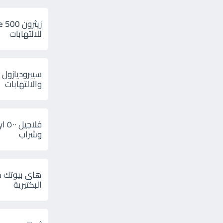
للالتهابات
سيبروديازول 
والالتهابات
وشراب
هاى بيوتك م
البكتيرية