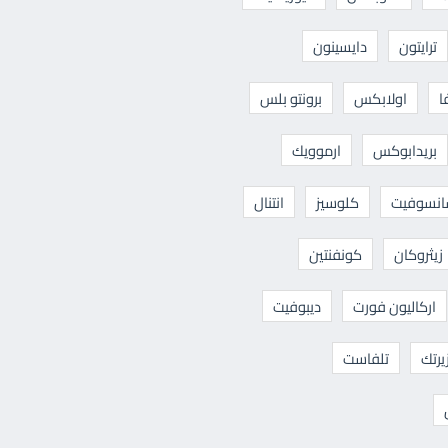
ترايتون
دايسينون
ا
اولابكس
برونتو بلس
بريدابوكس
ارموويك
نسوفيت
كلوسيز
انتنال
زيثروكان
كونفنتين
اركاليون فورت
ديبوفيت
يرتك
تلفاست