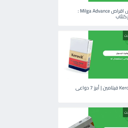
ميلجا ادفانس اقراص Milga Advance :
كتئاب
ات
كيروفيت Kerovit فيتامين | أبرز 7 دواعى
ات