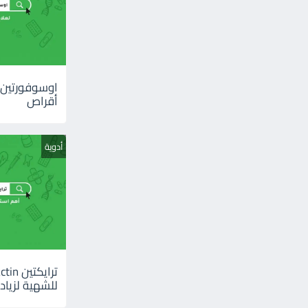
أقراص
أدوية
للشهية لزيادة