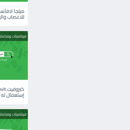
للاعصاب والإ
فيتامينات ومكمل
إستعمال له
فيتامينات ومكمل