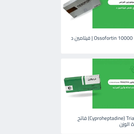
اوسوفورتين 10000 Ossofortin | فيتامين د
ترايكتين Cyproheptadine) Triactin) فاتح
 الوزن