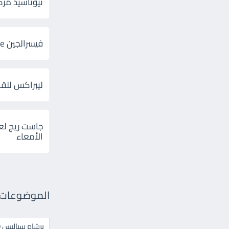
ثيوتاسيد مركب 600 و 300 لإلتهاب
فيسرالجين Visceralgine لآلام الجهاز الهضمى
ليبراكس للق
جاست ريج لع
الأمعاء
الموضوعات ال
برشام سياليس 20