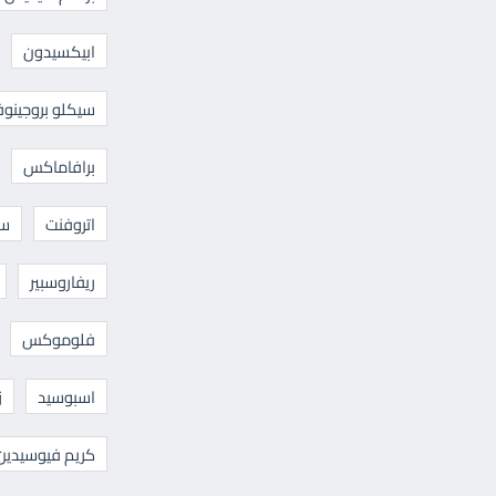
ابيكسيدون
سيكلو بروجينوف
برافاماكس
اتروفنت
سا
ريفاروسبير
فلوموكس
اسبوسيد
ز
كريم فيوسيدين