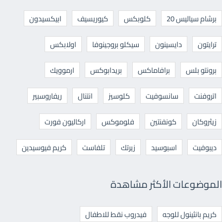
برشام سياليس 20
كلوبكس
كيوريسيف
ابيكسيدون
ترايتون
دايسينون
سيكلو بروجينوفا
اولابكس
برونتو بلس
برافاماكس
بريدابوكس
ارموويك
اتروفنت
سانسوفيت
كلوسيز
انتنال
ريفاروسبير
زيثروكان
كونفنتين
فلوموكس
اركاليون فورت
ديبوفيت
اسبوسيد
زيرتك
تلفاست
كريم فيوسيدين
الموضوعات الأكثر مشاهدة
كريم بانثينول للوجه
فيدروب نقط للاطفال