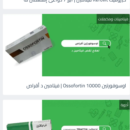
فيتامينات ومكملات
اوسوفورتين 10000 Ossofortin | فيتامين د أقراص
أدوية