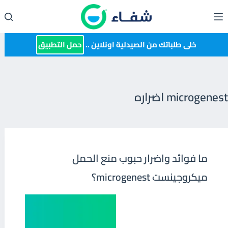
لتجاوز
لى
لمحتوى
خلى طلباتك من الصيدلية اونلاين ..
حمل التطبيق
microgenest اضراره
ما فوائد واضرار حبوب منع الحمل
ميكروجينست microgenest؟