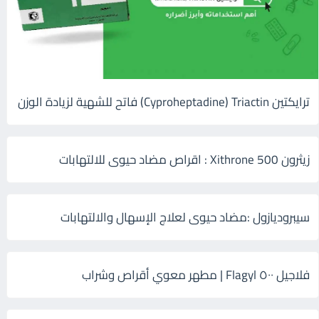
ترايكتين Cyproheptadine) Triactin) فاتح للشهية لزيادة الوزن
زيثرون 500 Xithrone : اقراص مضاد حيوى للالتهابات
سيبروديازول :مضاد حيوى لعلاج الإسهال والالتهابات
فلاجيل ٥٠٠ Flagyl | مطهر معوي أقراص وشراب