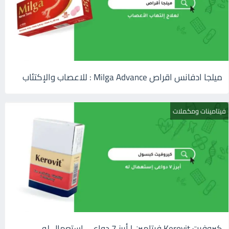
ميلجا ادفانس اقراص Milga Advance : للاعصاب والإكتئاب
فيتامينات ومكملات
كيروفيت Kerovit فيتامين | أبرز 7 دواعى إستعمال له