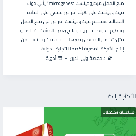
منع الحمل ميكروجينست microgenest؟ يأتي دواء
ميكروجينست على هيئة أقراص تحتوي على المادة
الفعالة. تُستخدم ميكروجينست أقراص في منع الحمل
وتنظيم الدورة الشهرية وعلاج بعض المشكلات الصحية،
مثل: تكيس المبايض وغيرها. حبوب ميكروجينست من
إنتاج الشركة المصرية أكديما للتجارة الدولية…
د.حفصة ولى الدين
أدوية
الأكثر قراءة
فيتامينات ومكملات