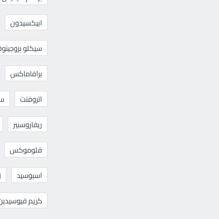
ابيكسيدون
سيكلو بروجينوف
برافاماكس
اتروفنت
سا
ريفاروسبير
فلوموكس
اسبوسيد
ز
كريم فيوسيدين