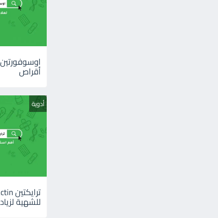
أقراص
أدوية
للشهية لزيادة