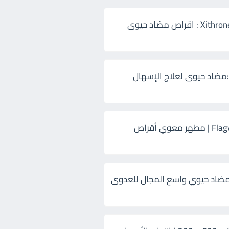
زيثرون 500 Xithrone : اقراص مضاد حيوى
:مضاد حيوى لعلاج الإسهال
فلاجيل ٥٠٠ Flagyl | مطهر معوي أقراص
ضاد حيوي واسع المجال للعدوى