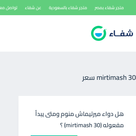
لتجاوز
متجر شفاء بمصر
متجر شفاء بالسعودية
عن شفاء
تواصل معن
لى
لمحتوى
mirtimash 30 سعر
هل دواء ميرتيماش منوم ومتى يبدأ
مفعوله (mirtimash 30) ؟