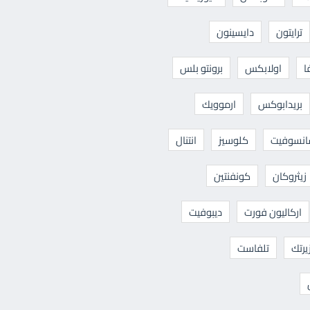
ترايتون
دايسينون
ا
اولابكس
برونتو بلس
بريدابوكس
ارموويك
نسوفيت
كلوسيز
انتنال
زيثروكان
كونفنتين
اركاليون فورت
ديبوفيت
يرتك
تلفاست