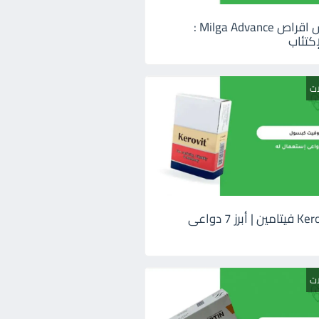
ميلجا ادفانس اقراص Milga Advance :
كتئاب
ات
كيروفيت Kerovit فيتامين | أبرز 7 دواعى
ات