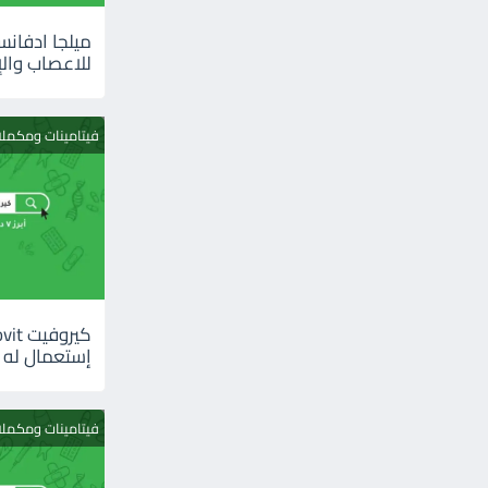
للاعصاب والإ
فيتامينات ومكمل
إستعمال له
فيتامينات ومكمل