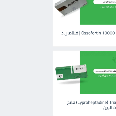
اوسوفورتين 10000 Ossofortin | فيتامين د
ترايكتين Cyproheptadine) Triactin) فاتح
 الوزن