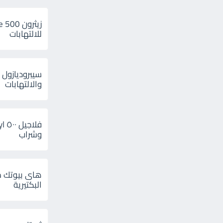
للالتهابات
سيبروديازول 
والالتهابات
وشراب
هاى بيوتك م
البكتيرية