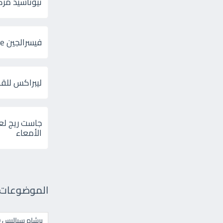
ثيوتاسيد مركب 600 و 300 لإلتهاب
فيسرالجين Visceralgine لآلام الجهاز الهضمى
ليبراكس للق
جاست ريج لع
الأمعاء
الموضوعات ال
برشام سياليس 20