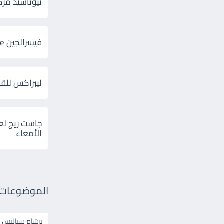
ثيوتاسيد مركب 600 و 300 لإلتهاب
فيسرالجين Visceralgine لآلام الجهاز الهضمى
ليبراكس للق
جاست ريج لع
الأمعاء
الموضوعات ال
برشام سياليس 20