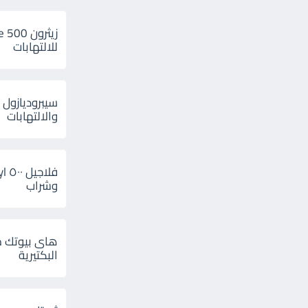
للالتهابات
سيبروديازول 
والالتهابات
وشراب
هاى بيوتك م
البكتيرية