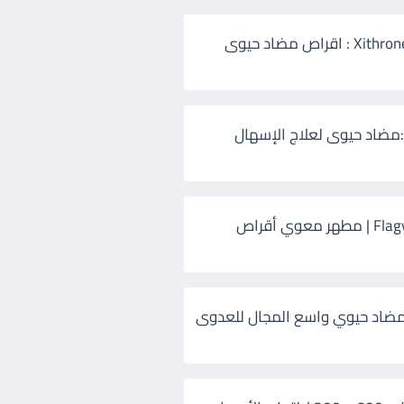
زيثرون 500 Xithrone : اقراص مضاد حيوى
:مضاد حيوى لعلاج الإسهال
فلاجيل ٥٠٠ Flagyl | مطهر معوي أقراص
ضاد حيوي واسع المجال للعدوى