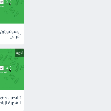
أقراص
أدوية
للشهية لزيادة