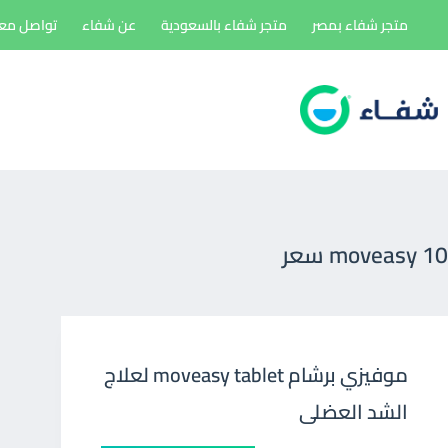
لتجاوز
متجر شفاء بمصر
متجر شفاء بالسعودية
عن شفاء
تواصل معن
لى
لمحتوى
moveasy 10 سعر
موفيزي برشام moveasy tablet لعلاج
الشد العضلى