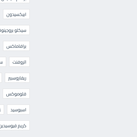
ابيكسيدون
سيكلو بروجينوف
برافاماكس
اتروفنت
سا
ريفاروسبير
فلوموكس
اسبوسيد
ز
كريم فيوسيدين