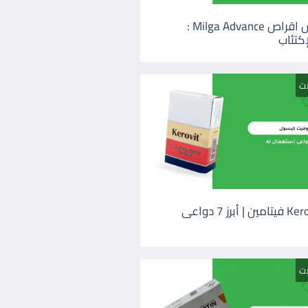
ميلجا ادفانس اقراص Milga Advance :
كتئاب
ات
كيروفيت Kerovit فيتامين | أبرز 7 دواعى
ات