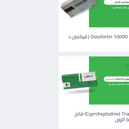
اوسوفورتين 10000 Ossofortin | فيتامين د
ترايكتين Cyproheptadine) Triactin) فاتح
 الوزن