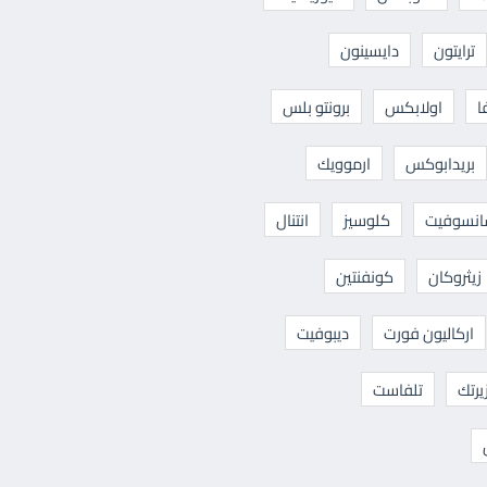
ترايتون
دايسينون
ا
اولابكس
برونتو بلس
بريدابوكس
ارموويك
نسوفيت
كلوسيز
انتنال
زيثروكان
كونفنتين
اركاليون فورت
ديبوفيت
يرتك
تلفاست