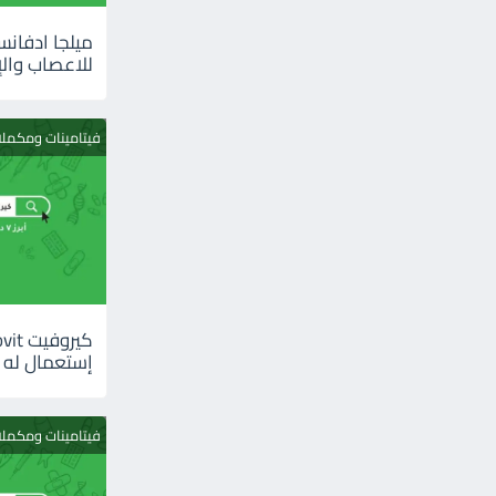
للاعصاب والإ
فيتامينات ومكمل
إستعمال له
فيتامينات ومكمل