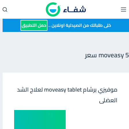
لتجاوز
لى
لمحتوى
خلى طلباتك من الصيدلية اونلاين ..
حمل التطبيق
moveasy 5 سعر
موفيزي برشام moveasy tablet لعلاج الشد
العضلى