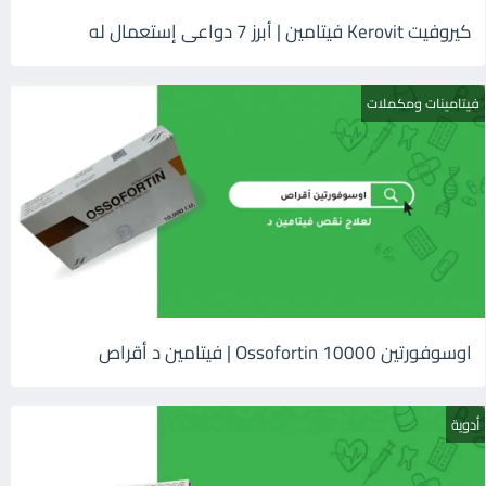
كيروفيت Kerovit فيتامين | أبرز 7 دواعى إستعمال له
فيتامينات ومكملات
اوسوفورتين 10000 Ossofortin | فيتامين د أقراص
أدوية