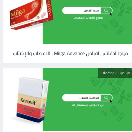
ميلجا ادفانس اقراص Milga Advance : للاعصاب والإكتئاب
فيتامينات ومكملات