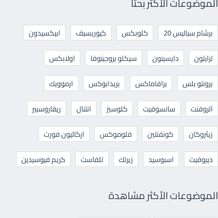
الموضوعات الأكثر بحثا
برشام سياليس 20
كلوبكس
كيوريسيف
ابيكسيدون
ترايتون
دايسينون
سيكلو بروجينوفا
اولابكس
برونتو بلس
برافاماكس
بريدابوكس
ارموويك
اتروفنت
سانسوفيت
كلوسيز
انتنال
ريفاروسبير
زيثروكان
كونفنتين
فلوموكس
اركاليون فورت
ديبوفيت
اسبوسيد
زيرتك
تلفاست
كريم فيوسيدين
الموضوعات الأكثر مشاهدة