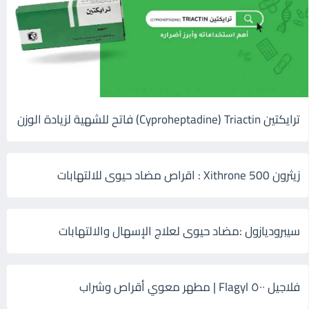
ترايكتين Cyproheptadine) Triactin) فاتح للشهية لزيادة الوزن
زيثرون 500 Xithrone : اقراص مضاد حيوى للالتهابات
سيبروديازول :مضاد حيوى لعلاج الإسهال والالتهابات
فلاجيل ٥٠٠ Flagyl | مطهر معوي أقراص وشراب