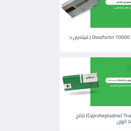
اوسوفورتين 10000 Ossofortin | فيتامين د
ترايكتين Cyproheptadine) Triactin) فاتح
 الوزن