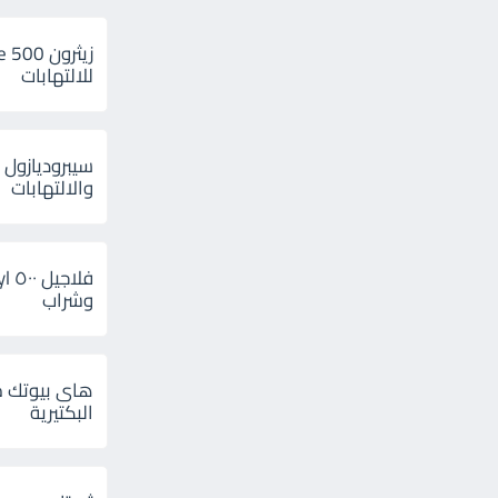
للالتهابات
سيبروديازول 
والالتهابات
وشراب
هاى بيوتك م
البكتيرية