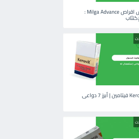
ميلجا ادفانس اقراص Milga Advance :
كتئاب
ات
كيروفيت Kerovit فيتامين | أبرز 7 دواعى
ات