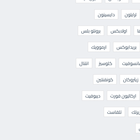
ترايتون
دايسينون
ا
اولابكس
برونتو بلس
بريدابوكس
ارموويك
نسوفيت
كلوسيز
انتنال
زيثروكان
كونفنتين
اركاليون فورت
ديبوفيت
يرتك
تلفاست