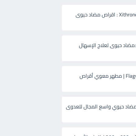
زيثرون 500 Xithrone : اقراص مضاد حيوى
:مضاد حيوى لعلاج الإسهال
فلاجيل ٥٠٠ Flagyl | مطهر معوي أقراص
ضاد حيوي واسع المجال للعدوى