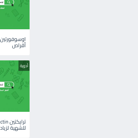
أقراص
أدوية
للشهية لزيادة