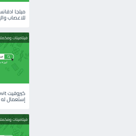
للاعصاب والإ
فيتامينات ومكمل
إستعمال له
فيتامينات ومكمل