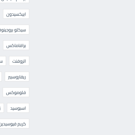
ابيكسيدون
سيكلو بروجينوف
برافاماكس
اتروفنت
سا
ريفاروسبير
فلوموكس
اسبوسيد
ز
كريم فيوسيدين