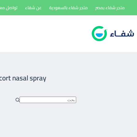
لتجاوز
متجر شفاء بمصر
متجر شفاء بالسعودية
عن شفاء
تواصل معن
لى
لمحتوى
ort nasal spray
لا
توجد
نتائج