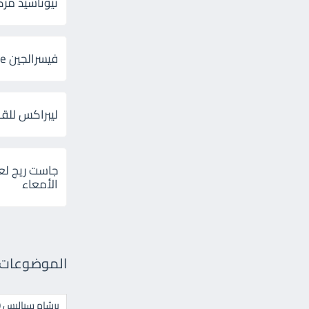
ثيوتاسيد مركب 600 و 300 لإلتهاب
فيسرالجين Visceralgine لآلام الجهاز الهضمى
ليبراكس للق
جاست ريج لع
الأمعاء
الموضوعات ال
برشام سياليس 20