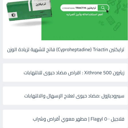
ترايكتين Cyproheptadine) Triactin) فاتح للشهية لزيادة الوزن
زيثرون 500 Xithrone : اقراص مضاد حيوى للالتهابات
سيبروديازول :مضاد حيوى لعلاج الإسهال والالتهابات
فلاجيل ٥٠٠ Flagyl | مطهر معوي أقراص وشراب