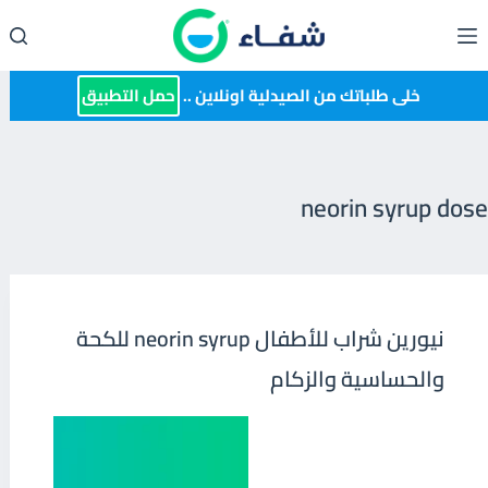
لتجاوز
لى
لمحتوى
خلى طلباتك من الصيدلية اونلاين ..
حمل التطبيق
neorin syrup dose
نيورين شراب للأطفال neorin syrup للكحة
والحساسية والزكام