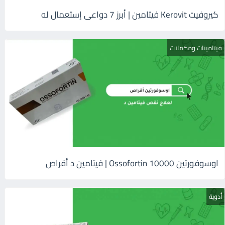
كيروفيت Kerovit فيتامين | أبرز 7 دواعى إستعمال له
فيتامينات ومكملات
اوسوفورتين 10000 Ossofortin | فيتامين د أقراص
أدوية