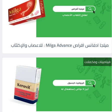
ميلجا ادفانس اقراص Milga Advance : للاعصاب والإكتئاب
فيتامينات ومكملات