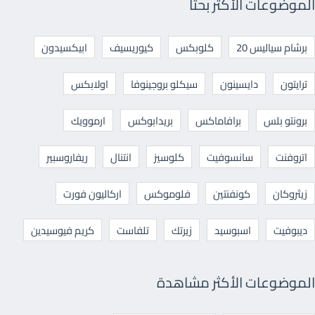
الموضوعات الأكثر بحثا
برشام سياليس 20
كلوبكس
كيوريسيف
ابيكسيدون
ترايتون
دايسينون
سيكلو بروجينوفا
اولابكس
برونتو بلس
برافاماكس
بريدابوكس
ارموويك
اتروفنت
سانسوفيت
كلوسيز
انتنال
ريفاروسبير
زيثروكان
كونفنتين
فلوموكس
اركاليون فورت
ديبوفيت
اسبوسيد
زيرتك
تلفاست
كريم فيوسيدين
الموضوعات الأكثر مشاهدة