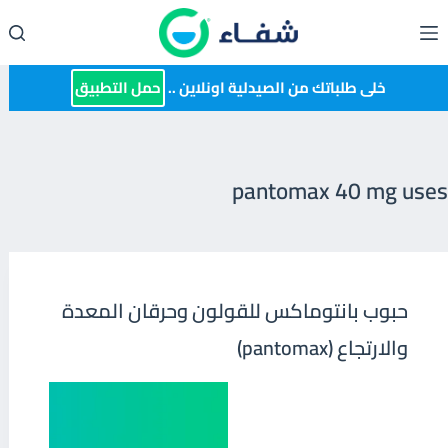
لتجاوز
لى
لمحتوى
خلى طلباتك من الصيدلية اونلاين ..
حمل التطبيق
pantomax 40 mg uses
حبوب بانتوماكس للقولون وحرقان المعدة
والارتجاع (pantomax)