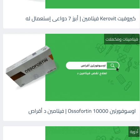
كيروفيت Kerovit فيتامين | أبرز 7 دواعى إستعمال له
فيتامينات ومكملات
اوسوفورتين 10000 Ossofortin | فيتامين د أقراص
أدوية