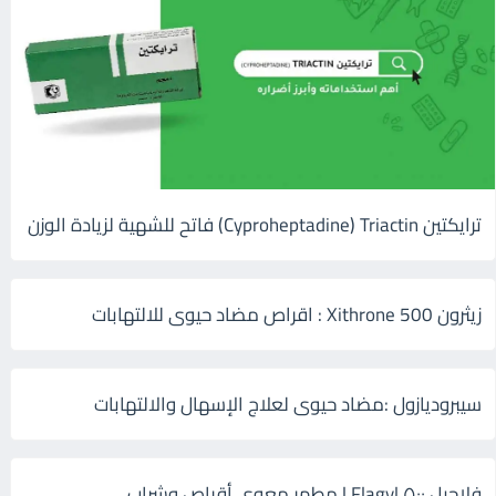
ترايكتين Cyproheptadine) Triactin) فاتح للشهية لزيادة الوزن
زيثرون 500 Xithrone : اقراص مضاد حيوى للالتهابات
سيبروديازول :مضاد حيوى لعلاج الإسهال والالتهابات
فلاجيل ٥٠٠ Flagyl | مطهر معوي أقراص وشراب