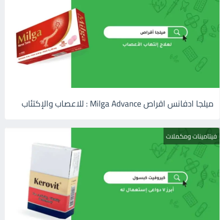
ميلجا ادفانس اقراص Milga Advance : للاعصاب والإكتئاب
فيتامينات ومكملات