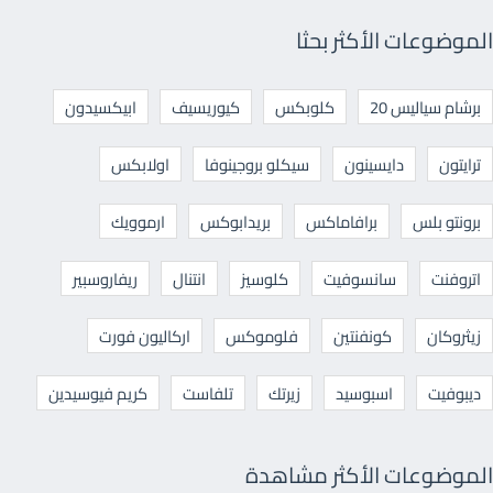
الموضوعات الأكثر بحثا
برشام سياليس 20
كلوبكس
كيوريسيف
ابيكسيدون
ترايتون
دايسينون
سيكلو بروجينوفا
اولابكس
برونتو بلس
برافاماكس
بريدابوكس
ارموويك
اتروفنت
سانسوفيت
كلوسيز
انتنال
ريفاروسبير
زيثروكان
كونفنتين
فلوموكس
اركاليون فورت
ديبوفيت
اسبوسيد
زيرتك
تلفاست
كريم فيوسيدين
الموضوعات الأكثر مشاهدة