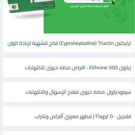
ترايكتين Cyproheptadine) Triactin) فاتح للشهية لزيادة الوزن
زيثرون 500 Xithrone : اقراص مضاد حيوى للالتهابات
سيبروديازول :مضاد حيوى لعلاج الإسهال والالتهابات
فلاجيل ٥٠٠ Flagyl | مطهر معوي أقراص وشراب