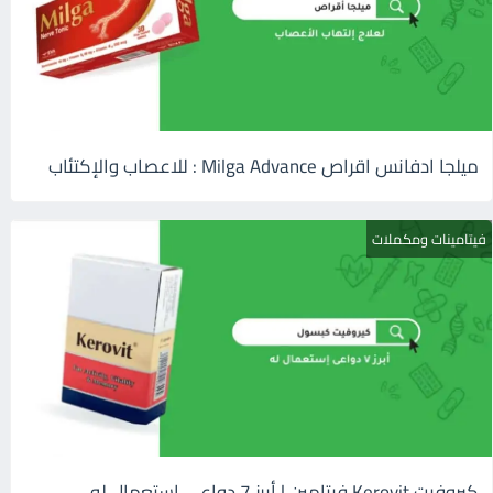
ميلجا ادفانس اقراص Milga Advance : للاعصاب والإكتئاب
فيتامينات ومكملات
كيروفيت Kerovit فيتامين | أبرز 7 دواعى إستعمال له