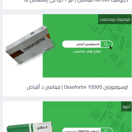
فيتامينات ومكملات
اوسوفورتين 10000 Ossofortin | فيتامين د أقراص
أدوية