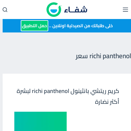
لتجاوز
لى
لمحتوى
خلى طلباتك من الصيدلية اونلاين ..
حمل التطبيق
richi panthenol سعر
كريم ريتشي بانثينول richi panthenol لبشرة
أكثر نضارة