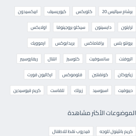
برشام سياليس 20
كلوبكس
كيوريسيف
ابيكسيدون
ترايتون
دايسينون
سيكلو بروجينوفا
اولابكس
برونتو بلس
برافاماكس
بريدابوكس
ارموويك
اتروفنت
سانسوفيت
كلوسيز
انتنال
ريفاروسبير
زيثروكان
كونفنتين
فلوموكس
اركاليون فورت
ديبوفيت
اسبوسيد
زيرتك
تلفاست
كريم فيوسيدين
الموضوعات الأكثر مشاهدة
كريم بانثينول للوجه
فيدروب نقط للاطفال