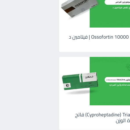
اوسوفورتين 10000 Ossofortin | فيتامين د
ترايكتين Cyproheptadine) Triactin) فاتح
 الوزن