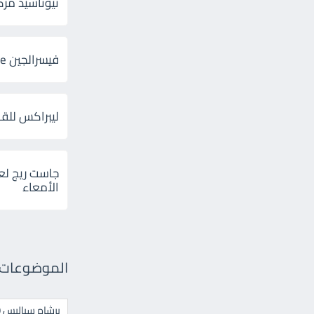
ثيوتاسيد مركب 600 و 300 لإلتهاب
فيسرالجين Visceralgine لآلام الجهاز الهضمى
ليبراكس للق
جاست ريج لع
الأمعاء
الموضوعات ال
برشام سياليس 20