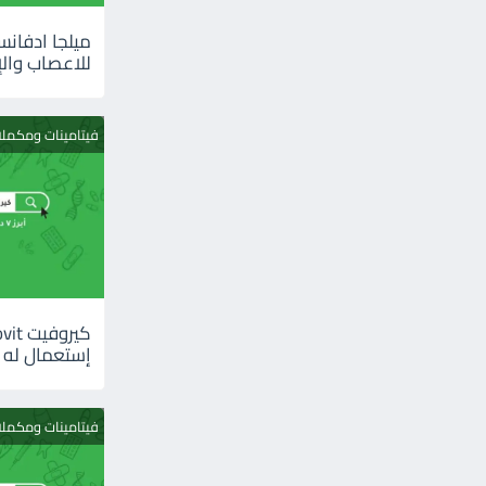
للاعصاب والإ
فيتامينات ومكمل
إستعمال له
فيتامينات ومكمل