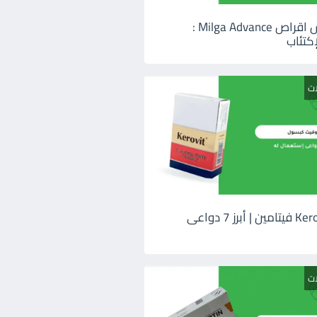
ميلجا ادفانس اقراص Milga Advance :
كتئاب
ات
كيروفيت Kerovit فيتامين | أبرز 7 دواعى
ات