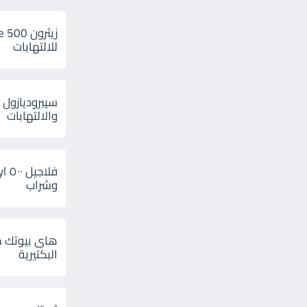
للالتهابات
سيبروديازول 
والالتهابات
وشراب
هاى بيوتك م
البكتيرية