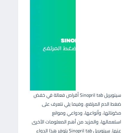
سينوبريل Sinopril tab أقراص فعالة في خفض
ضغط الدم المرتفع، وفيما يلي نتعرف على
مكوناتها، وأنواعها، ودواعي وموانع
استعمالها، والمزيد من أهم المعلومات الأخرى
عنها. سينوبريل Sinopril tab يتوفر هذا الدواء