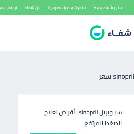
لتجاوز
متجر شفاء بمصر
متجر شفاء بالسعودية
عن شفاء
تواصل معن
لى
لمحتوى
sinopril سعر
سينوبريل sinopril : أقراص لعلاج
الضغط المرتفع