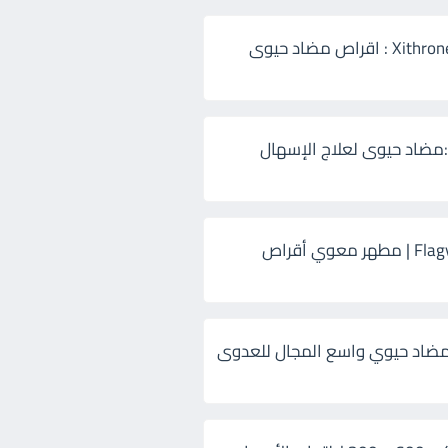
زيثرون 500 Xithrone : اقراص مضاد حيوى
:مضاد حيوى لعلاج الإسهال
فلاجيل ٥٠٠ Flagyl | مطهر معوي أقراص
ضاد حيوي واسع المجال للعدوى