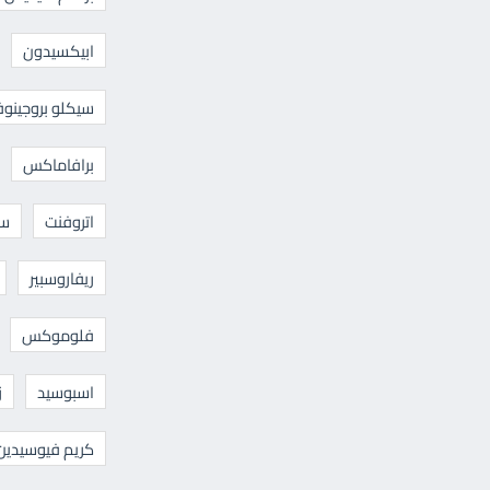
ابيكسيدون
سيكلو بروجينوف
برافاماكس
اتروفنت
سا
ريفاروسبير
فلوموكس
اسبوسيد
ز
كريم فيوسيدين