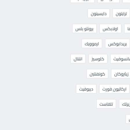
ترايتون
دايسينون
ا
اولابكس
برونتو بلس
بريدابوكس
ارموويك
نسوفيت
كلوسيز
انتنال
زيثروكان
كونفنتين
اركاليون فورت
ديبوفيت
يرتك
تلفاست