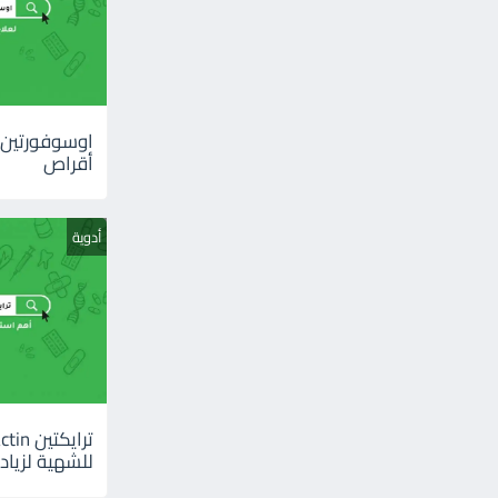
أقراص
أدوية
للشهية لزيادة