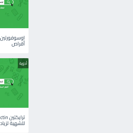
أقراص
أدوية
للشهية لزيادة