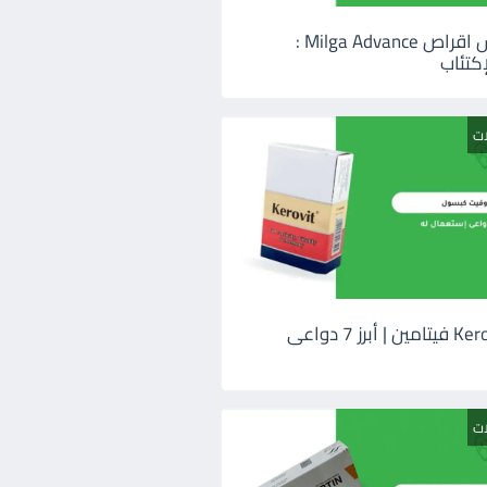
ميلجا ادفانس اقراص Milga Advance :
كتئاب
ات
كيروفيت Kerovit فيتامين | أبرز 7 دواعى
ات