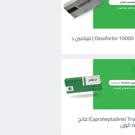
اوسوفورتين 10000 Ossofortin | فيتامين د
ترايكتين Cyproheptadine) Triactin) فاتح
 الوزن