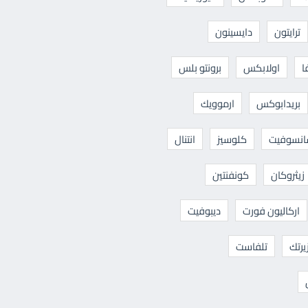
ترايتون
دايسينون
ا
اولابكس
برونتو بلس
بريدابوكس
ارموويك
نسوفيت
كلوسيز
انتنال
زيثروكان
كونفنتين
اركاليون فورت
ديبوفيت
يرتك
تلفاست