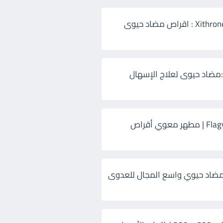
زيثرون 500 Xithrone : اقراص مضاد حيوى
:مضاد حيوى لعلاج الإسهال
فلاجيل ٥٠٠ Flagyl | مطهر معوي أقراص
ضاد حيوي واسع المجال للعدوى