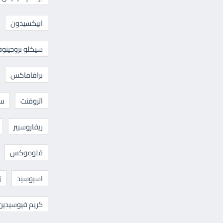
ابيكسيدون
سيكلو بروجينوف
برافاماكس
اتروفنت
سا
ريفاروسبير
فلوموكس
اسبوسيد
ز
كريم فيوسيدين