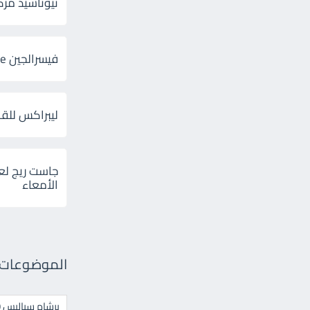
ثيوتاسيد مركب 600 و 300 لإلتهاب
فيسرالجين Visceralgine لآلام الجهاز الهضمى
ليبراكس للق
جاست ريج لع
الأمعاء
الموضوعات ال
برشام سياليس 20