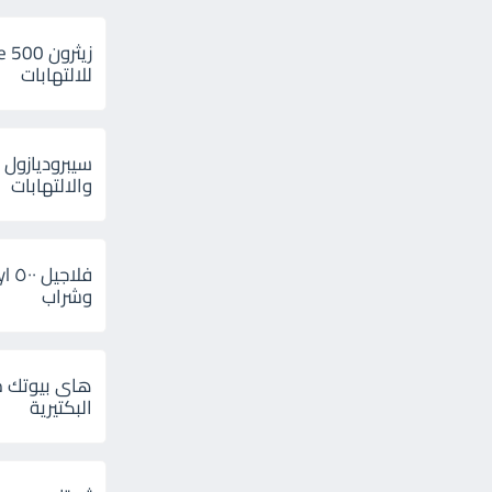
للالتهابات
سيبروديازول 
والالتهابات
وشراب
هاى بيوتك م
البكتيرية