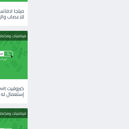
للاعصاب والإ
فيتامينات ومكمل
إستعمال له
فيتامينات ومكمل