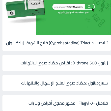
ترايكتين Cyproheptadine) Triactin) فاتح للشهية لزيادة الوزن
زيثرون 500 Xithrone : اقراص مضاد حيوى للالتهابات
سيبروديازول :مضاد حيوى لعلاج الإسهال والالتهابات
فلاجيل ٥٠٠ Flagyl | مطهر معوي أقراص وشراب