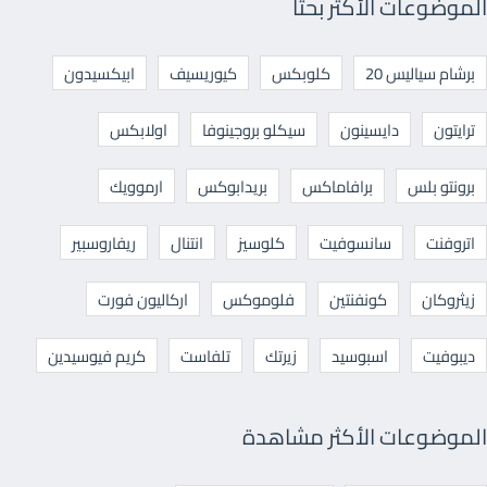
الموضوعات الأكثر بحثا
برشام سياليس 20
كلوبكس
كيوريسيف
ابيكسيدون
ترايتون
دايسينون
سيكلو بروجينوفا
اولابكس
برونتو بلس
برافاماكس
بريدابوكس
ارموويك
اتروفنت
سانسوفيت
كلوسيز
انتنال
ريفاروسبير
زيثروكان
كونفنتين
فلوموكس
اركاليون فورت
ديبوفيت
اسبوسيد
زيرتك
تلفاست
كريم فيوسيدين
الموضوعات الأكثر مشاهدة