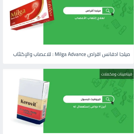
ميلجا ادفانس اقراص Milga Advance : للاعصاب والإكتئاب
فيتامينات ومكملات