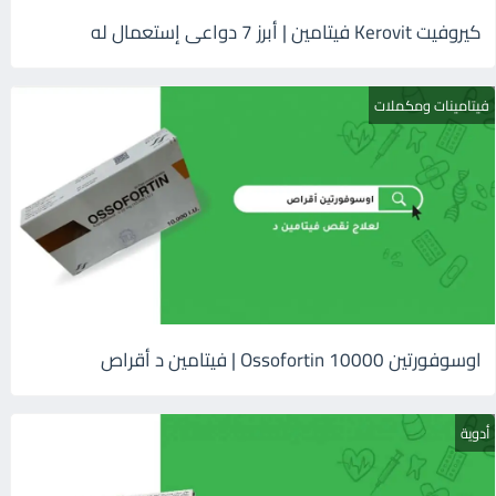
كيروفيت Kerovit فيتامين | أبرز 7 دواعى إستعمال له
فيتامينات ومكملات
اوسوفورتين 10000 Ossofortin | فيتامين د أقراص
أدوية