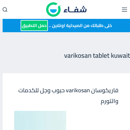
لتجاوز
لى
لمحتوى
خلى طلباتك من الصيدلية اونلاين ..
حمل التطبيق
varikosan tablet kuwait
فاريكوسان varikosan حبوب وجل للكدمات
والتورم