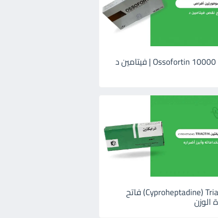
اوسوفورتين 10000 Ossofortin | فيتامين د
ترايكتين Cyproheptadine) Triactin) فاتح
 الوزن