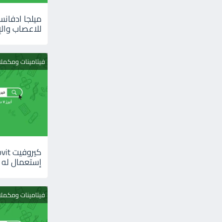
للاعصاب والإ
فيتامينات ومكمل
إستعمال له
فيتامينات ومكمل