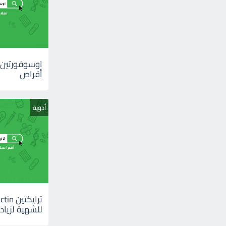
أقراص
أدوية
للشهية لزيادة