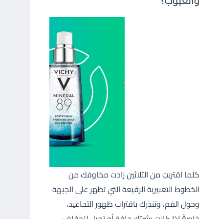
والعيوب؟
كلما اقتربتِ من الثلاثين زادت مخاوفك من
الخطوط التعبيرية الرفيعة التي تظهر على الجبهة
وحول الفم، وتنذرك باقتراب ظهور التجاعيد،
خاصةً إذا كانت بشرتك جافة أو تميل للجفاف،