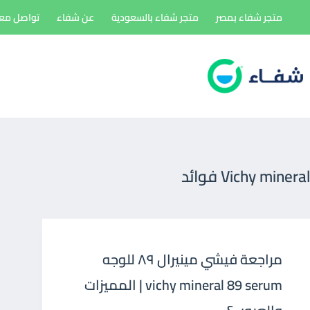
لتجاوز
متجر شفاء بمصر
متجر شفاء بالسعودية
عن شفاء
تواصل معن
لى
لمحتوى
Vichy mineral فوائد
مراجعة فيشي مينيرال ٨٩ للوجه
vichy mineral 89 serum | المميزات