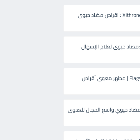
زيثرون 500 Xithrone : اقراص مضاد حيوى
:مضاد حيوى لعلاج الإسهال
فلاجيل ٥٠٠ Flagyl | مطهر معوي أقراص
ضاد حيوي واسع المجال للعدوى