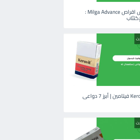
ميلجا ادفانس اقراص Milga Advance :
كتئاب
ات
كيروفيت Kerovit فيتامين | أبرز 7 دواعى
ات