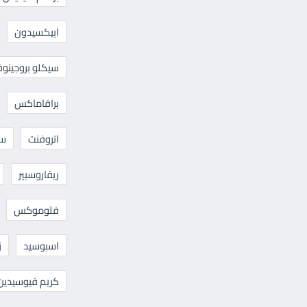
ابيكسيدون
سيكلو بروجينوف
برافاماكس
اتروفنت
سا
ريفاروسبير
فلوموكس
اسبوسيد
ز
كريم فيوسيدين