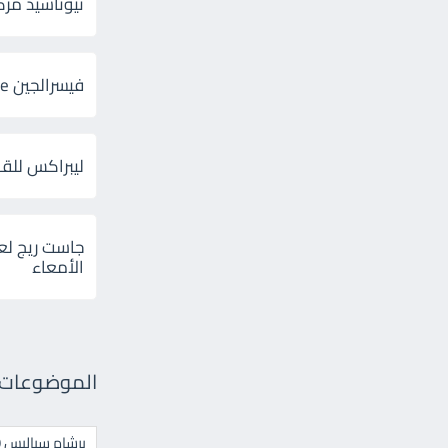
ثيوتاسيد مركب 600 و 300 لإلتهاب
فيسرالجين Visceralgine لآلام الجهاز الهضمى
ليبراكس للق
جاست ريج لع
الأمعاء
الموضوعات ال
برشام سياليس 20