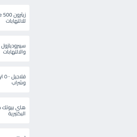
للالتهابات
سيبروديازول 
والالتهابات
وشراب
هاى بيوتك م
البكتيرية