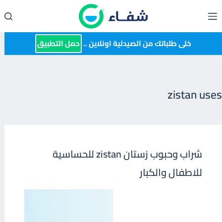
لتجاوز
لى
لمحتوى
خلى طلباتك من الصيدلية اونلاين ..
حمل التطبيق
zistan uses
شراب وحبوب زستان zistan للحساسية
للاطفال والكبار