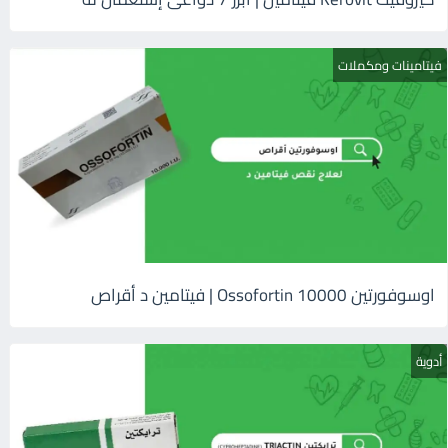
فيتامينات ومكملات
اوسوفورتين 10000 Ossofortin | فيتامين د أقراص
أدوية