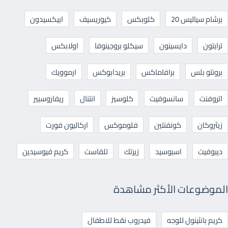
برشام سياليس 20
كلوبكس
كيوريسيف
ابيكسيدون
ترايتون
دايسينون
سيكلو بروجينوفا
اولابكس
برونتو بلس
برافاماكس
بريدابوكس
ارموويك
اتروفنت
سانسوفيت
كلوسيز
انتنال
ريفاروسبير
زيثروكان
كونفنتين
فلوموكس
اركاليون فورت
ديبوفيت
اسبوسيد
زيرتك
تلفاست
كريم فيوسيدين
الموضوعات الأكثر مشاهدة
كريم بانثينول للوجه
فيدروب نقط للاطفال