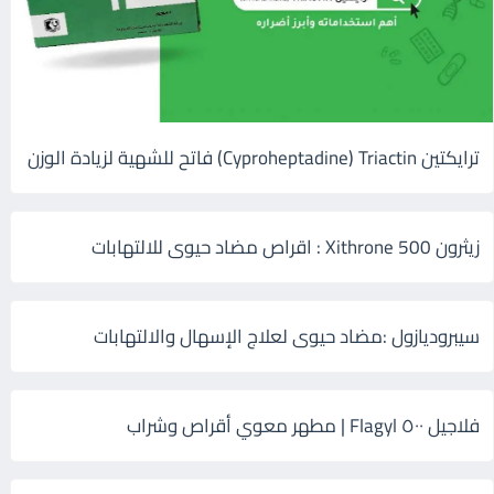
ترايكتين Cyproheptadine) Triactin) فاتح للشهية لزيادة الوزن
زيثرون 500 Xithrone : اقراص مضاد حيوى للالتهابات
سيبروديازول :مضاد حيوى لعلاج الإسهال والالتهابات
فلاجيل ٥٠٠ Flagyl | مطهر معوي أقراص وشراب