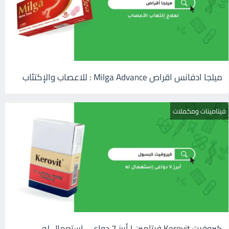
ميلجا ادفانس اقراص Milga Advance : للاعصاب والإكتئاب
فيتامينات ومكملات
كيروفيت Kerovit فيتامين | أبرز 7 دواعى إستعمال له