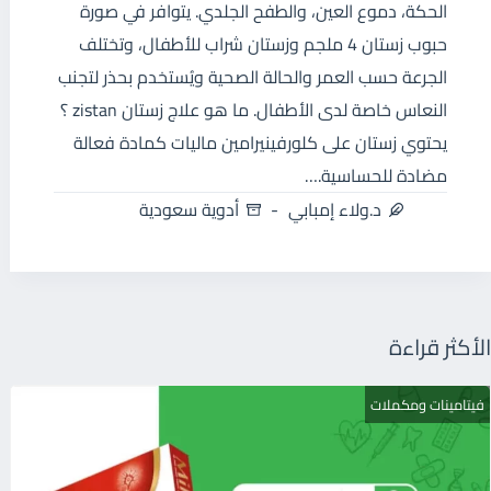
الحكة، دموع العين، والطفح الجلدي. يتوافر في صورة
حبوب زستان 4 ملجم وزستان شراب للأطفال، وتختلف
الجرعة حسب العمر والحالة الصحية ويُستخدم بحذر لتجنب
النعاس خاصة لدى الأطفال. ما هو علاج زستان zistan ؟
يحتوي زستان على كلورفينيرامين ماليات كمادة فعالة
مضادة للحساسية.…
د.ولاء إمبابي
أدوية سعودية
الأكثر قراءة
فيتامينات ومكملات