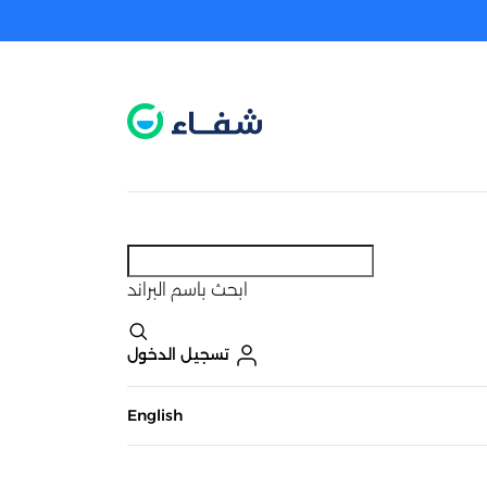
عطل. اضغط هنا لتفعيله قبل اختيار المنتجات
حاليًا لا يوجد في شبكتنا صيدليات قريبه منك
ابحث
باسم البراند
تسجيل الدخول
English