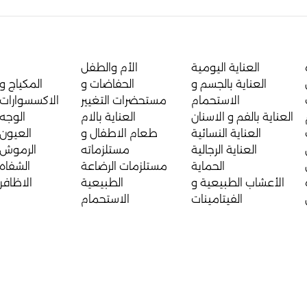
العناية اليومية
الأم والطفل
العناية بالجسم و
الحفاضات و
المكياج و
الاستحمام
مستحضرات التغيير
الاكسسوارات
العناية بالفم و الاسنان
العناية بالام
الوجه
العناية النسائية
طعام الاطفال و
العيون
العناية الرجالية
مستلزماته
الرموش
الحماية
مستلزمات الرضاعة
الشفاه
الأعشاب الطبيعية و
الطبيعية
الاظافر
الفيتامينات
الاستحمام