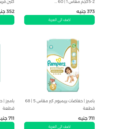
2-5كجم مقاس 1 | 60 ...
كلين فريش | x64
373
جنيه
352
جني
اضف الى العربة
بامبرز | حفاضات بريميوم كير مقاس 5 | 68
قطعة
قطعة
711
جنيه
711
جنيه
اضف الى العربة