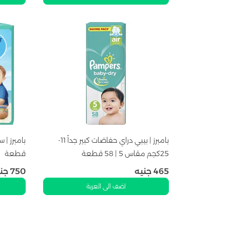
بامبرز | بيبي دراي حفاضات كبير جداً 11-
25كجم مقاس 5 | 58 قطعة
قطعة
465
جنيه
750
جن
اضف الى العربة