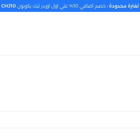
لفترة محدودة :
خصم اضافي 10% علي اول اوردر ليك بكوبون
CHJ10
تحديد الموقع م