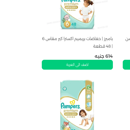
من
بامبرز | حفاضات بريميم اكسترا كير مقاس 6
| 48 قطعة
614
جنيه
اضف الى العربة