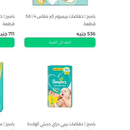
بامبرز | حفاضات بريميوم كير مقاس 4 | 58
قطعة
قطعة
536
جنيه
711
جنيه
اضف الى العربة
بامبرز | حفاضات بيبي دراي حديثي الولادة
بامبرز | 