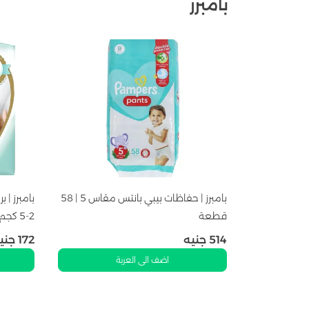
بامبرز
بامبرز | حفاظات بيبي بانتس مقاس 5 | 58
قطعة
2-5 كجم | 22 قطعة
514
جنيه
172
جني
اضف الى العربة