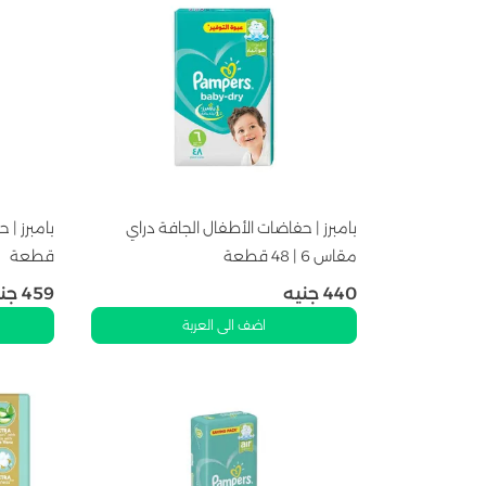
بامبرز | حفاضات الأطفال الجافة دراي
مقاس 6 | 48 قطعة
قطعة
440
جنيه
459
جن
اضف الى العربة