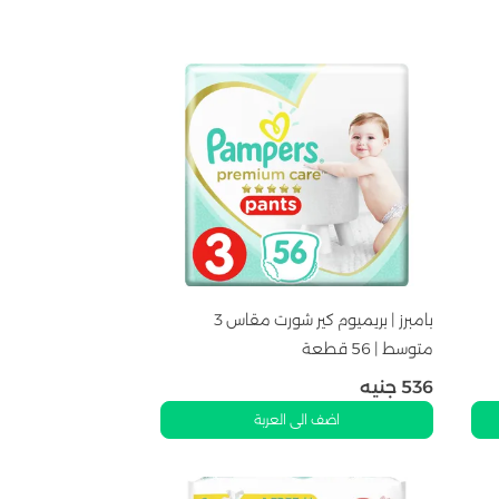
بامبرز | بريميوم كير شورت مقاس 3
متوسط | 56 قطعة
536
جنيه
اضف الى العربة