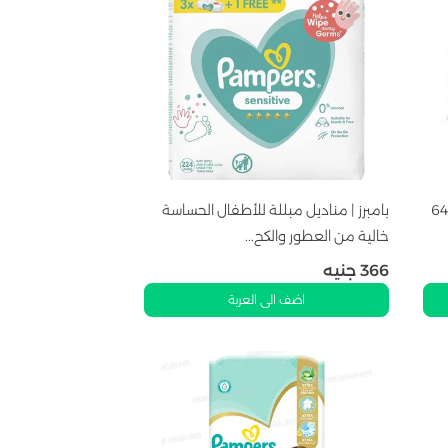
بامبرز | مناديل مبللة بلوشن الالوفيرا | 64
بامبرز | مناديل مبللة للأطفال الحساسة
خالية من العطور والكح...
366
جنيه
اضف الى العربة