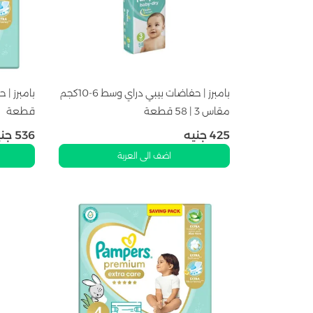
بامبرز | حفاضات بيبي دراي وسط 6-10كجم
مقاس 3 | 58 قطعة
قطعة
425
جنيه
536
جني
اضف الى العربة