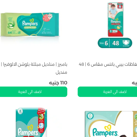
بامبرز | حفاظات بيبي بانتس مقاس 6 | 48
منديل
يه
110
جنيه
اضف الى العربة
اضف الى العربة