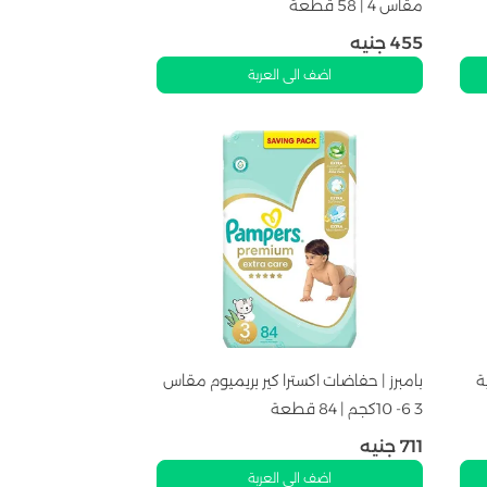
مقاس 4 | 58 قطعة
455
جنيه
اضف الى العربة
ة
بامبرز | حفاضات اكسترا كير بريميوم مقاس
3 6- 10كجم | 84 قطعة
711
جنيه
اضف الى العربة