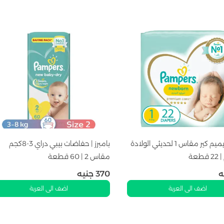
بامبرز | بريميم كير مقاس 1 لحديثي الولادة
بامبرز | حفاضات بيبي دراي 3-8كجم
مقاس 2 | 60 قطعة
ه
370
جنيه
اضف الى العربة
اضف الى العربة