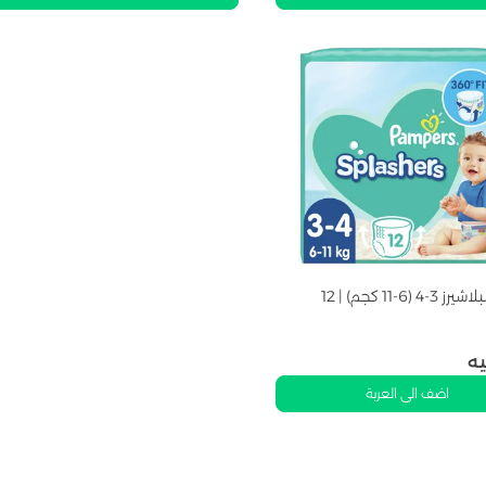
بامبرز | سبلاشيرز 3-4 (6-11 كجم) | 12
يه
اضف الى العربة