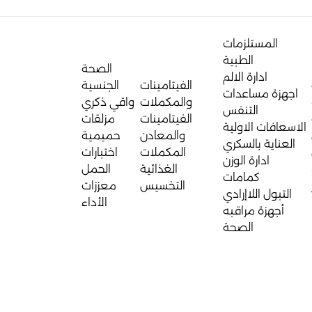
المستلزمات
الطبية
الصحة
ادارة الالم
الفيتامينات
الجنسية
اجهزة مساعدات
والمكملات
واقي ذكري
التنفس
الفيتامينات
مزلقات
الاسعافات الاولية
والمعادن
حميمية
العناية بالسكري
المكملات
اختبارات
ادارة الوزن
الغذائية
الحمل
كمامات
التخسيس
معززات
التبول اللاإرادي
الأداء
أجهزة مراقبه
الصحة