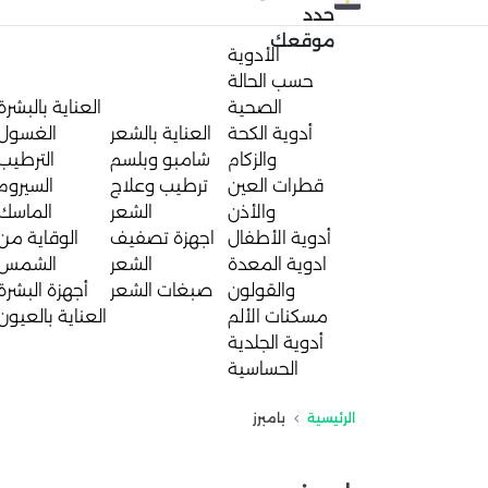
حدد
موقعك
الأدوية
حسب الحالة
الصحية
العناية بالبشرة
أدوية الكحة
العناية بالشعر
الغسول
والزكام
شامبو وبلسم
الترطيب
قطرات العين
ترطيب وعلاج
السيروم
والأذن
الشعر
الماسك
أدوية الأطفال
اجهزة تصفيف
الوقاية من
ادوية المعدة
الشعر
الشمس
والقولون
صبغات الشعر
أجهزة البشرة
مسكنات الألم
العناية بالعيون
أدوية الجلدية
الحساسية
الرئيسية
بامبرز