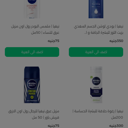
نيفيا | بودي لوشن الجسم المغذي
نيفيا | ملمس البودر رول اون مزيل
بزيت اللوز للبشرة الجافة و ا...
عرق للنساء | 50مل
350
جنيه
75
جنيه
اضف الى العربة
اضف الى العربة
نيفيا | رغوة حلاقة للبشرة الحساسة |
مزيل عرق نيفيا للرجال رول اون الازرق
200مل
فريش باور | 50 مل
300
جنيه
75
جنيه