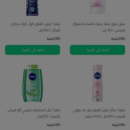
مزيل عرق نيفيا ستيك للنساء ناتشورال
نيفيا | مزيل العرق كول كيك سبراي
فيرنس | 50 مل
للرجال | 150مل
350
جنيه
150
جنيه
اضف الى العربة
اضف الى العربة
نيفيا | بخاخ مزيل العرق بيرل اند بيوتي
نيفيا | جل استحمام حريمي ألو فريش
للنساء | 150مل 20% خصم
بالصبار | 250مل
154
جنيه
130
جنيه