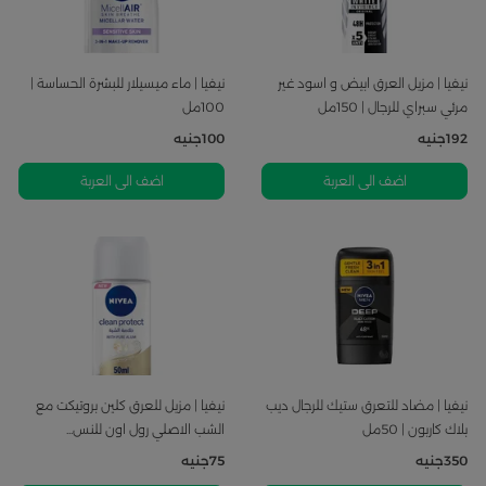
نيفيا | مزيل العرق ابيض و اسود غير
نيفيا | ماء ميسيلار للبشرة الحساسة |
مرئي سبراي للرجال | 150مل
100مل
192
جنيه
100
جنيه
اضف الى العربة
اضف الى العربة
نيفيا | مضاد للتعرق ستيك للرجال ديب
نيفيا | مزيل للعرق كلين بروتيكت مع
بلاك كاربون | 50مل
الشب الاصلي رول اون للنس...
350
جنيه
75
جنيه