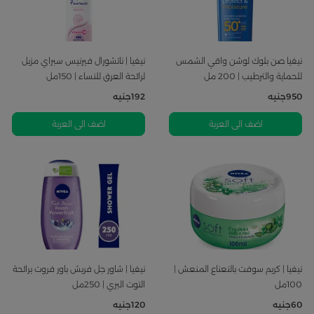
نيفيا صن بلوك لوشن واقي الشمس
نيفيا | ناتشورال فيرنيس سبراي مزيل
للحماية والترطيب | 200 مل
لرائحة العرق للنساء | 150مل
950
جنيه
192
جنيه
اضف الى العربة
اضف الى العربة
نيفيا | كريم سوفت بالنعناع المنعش |
نيفيا | شاور جل فريش باور فروت برائحة
100مل
التوت البري | 250مل
60
جنيه
120
جنيه