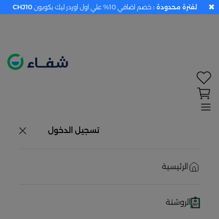
✖
لفترة محدودة :
خصم اضافي 10% علي اول اوردر ليك بكوبون
CHJ10
تحديد الموقع معطل. اضغط هنا لتفعيله قبل اختيار
المنتجات
حاليًا لا يوجد في شبكتنا صيدليات قريبه منك
تسجيل الدخول
الرئيسية
الروشتة