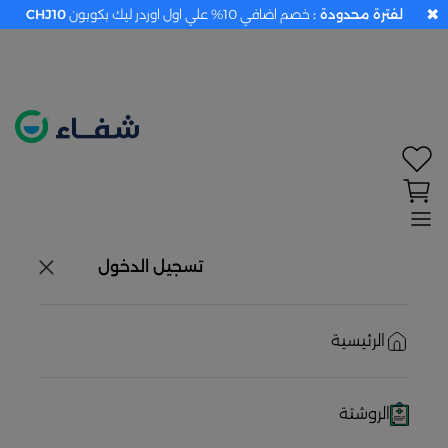
✖
لفترة محدودة :
خصم اضافي 10% علي اول اوردر ليك بكوبون
CHJ10
تحديد الموقع معطل. اضغط هنا لتفعيله قبل اختيار
المنتجات
حاليًا لا يوجد في شبكتنا صيدليات قريبه منك
تسجيل الدخول
الرئيسية
الروشتة