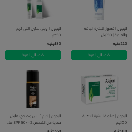
اليجون | غسول للبشرة الجافة
اليجون | اويلى سكين اكنى كريم |
والعادية | 150مل
50جم
220
جنيه
180
جنيه
اضف الى العربة
اضف الى العربة
اليجون | صابونة للبشرة الدهنية |
اليجون | كريم أساس مصحح بعامل
100جم
حماية من الشمس SPF 50+ - 2 سا...
110
جنيه
350
جنيه