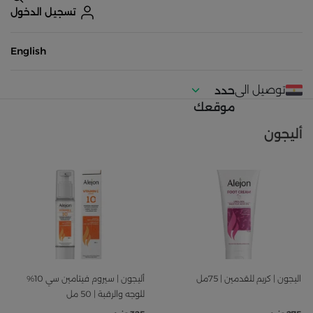
تسجيل الدخول
English
توصيل الى
حدد
موقعك
أليجون
اليجون | كريم للقدمين | 75مل
أليجون | سيروم فيتامين سي 10%
للوجه والرقبة | 50 مل