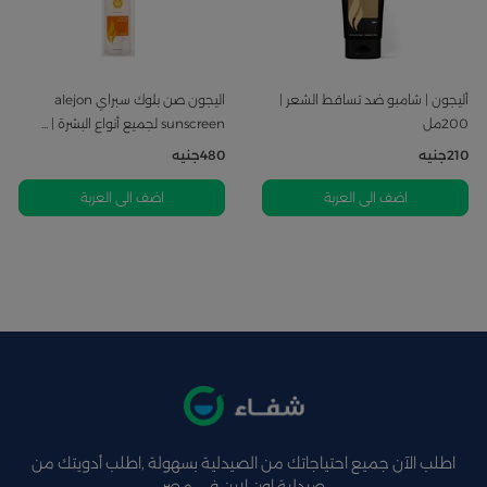
أليجون | شامبو ضد تساقط الشعر |
اليجون صن بلوك سبراي alejon
200مل
sunscreen لجميع أنواع البشرة | ...
210
جنيه
480
جنيه
اضف الى العربة
اضف الى العربة
اطلب الآن جميع احتياجاتك من الصيدلية بسهولة ,اطلب أدويتك من
صيدلية اون لاين فى مصر