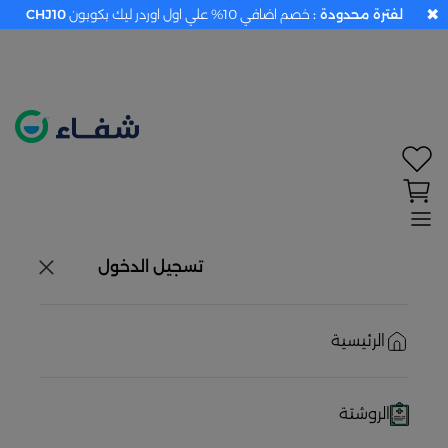
✖
لفترة محدودة :
خصم اضافي 10% علي اول اوردر ليك بكوبون
CHJ10
تحديد الموقع معطل. اضغط هنا لتفعيله قبل اختيار
المنتجات
حاليًا لا يوجد في شبكتنا صيدليات قريبه منك
تسجيل الدخول
الرئيسية
الروشتة