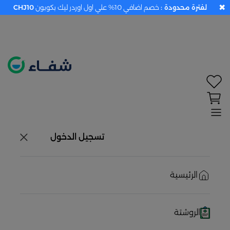
✖
لفترة محدودة :
خصم اضافي 10% علي اول اوردر ليك بكوبون
CHJ10
تحديد الموقع معطل. اضغط هنا لتفعيله قبل اختيار
المنتجات
حاليًا لا يوجد في شبكتنا صيدليات قريبه منك
تسجيل الدخول
الرئيسية
الروشتة