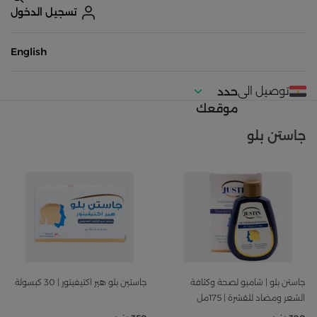
تسجيل الدخول
English
توصيل الى
حدد
موقعك
جاستن بلو
جاستن بلو | شامبو لصحة وكثافة
جاستين بلو هير اكتيفيتور | 30 كبسولة
الشعر ومضاد للقشرة | 175مل