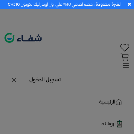
✖
لفترة محدودة :
خصم اضافي 10% علي اول اوردر ليك بكوبون
CHJ10
تحديد الموقع معطل. اضغط هنا لتفعيله قبل اختيار
المنتجات
حاليًا لا يوجد في شبكتنا صيدليات قريبه منك
تسجيل الدخول
الرئيسية
الروشتة