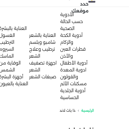
حدد
موقعك
الأدوية
حسب الحالة
الصحية
العناية بالبشرة
أدوية الكحة
العناية بالشعر
الغسول
والزكام
شامبو وبلسم
الترطيب
قطرات العين
ترطيب وعلاج
السيروم
والأذن
الشعر
الماسك
أدوية الأطفال
اجهزة تصفيف
الوقاية من
ادوية المعدة
الشعر
الشمس
والقولون
صبغات الشعر
أجهزة البشرة
مسكنات الألم
العناية بالعيون
أدوية الجلدية
الحساسية
الرئيسية
ذا باث لاند