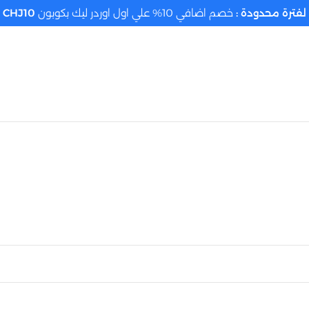
لفترة محدودة :
خصم اضافي 10% علي اول اوردر ليك بكوبون
CHJ10
تحديد الموقع م