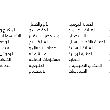
العناية اليومية
الأم والطفل
العناية بالجسم و
الحفاضات و
المكياج و
الاستحمام
مستحضرات التغيير
الاكسسوارات
العناية بالفم و الاسنان
العناية بالام
الوجه
العناية النسائية
طعام الاطفال و
العيون
العناية الرجالية
مستلزماته
الرموش
الحماية
مستلزمات الرضاعة
الشفاه
الأعشاب الطبيعية و
الطبيعية
الاظافر
الفيتامينات
الاستحمام