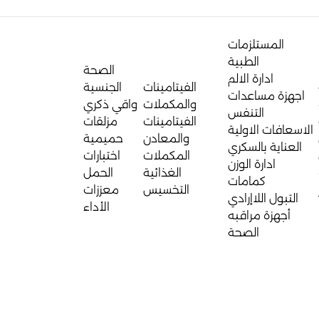
المستلزمات
الطبية
الصحة
ادارة الالم
الفيتامينات
الجنسية
اجهزة مساعدات
والمكملات
واقي ذكري
التنفس
الفيتامينات
مزلقات
الاسعافات الاولية
والمعادن
حميمية
العناية بالسكري
المكملات
اختبارات
ادارة الوزن
الغذائية
الحمل
كمامات
التخسيس
معززات
التبول اللاإرادي
الأداء
أجهزة مراقبه
الصحة