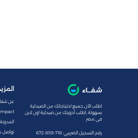
المزيد
عن شفا
اطلب الآن جميع احتياجاتك من الصيدلية
Impact
بسهولة ,اطلب أدويتك من صيدلية اون لاين
فى مصر
المدونة
تواصل م
رقم التسجيل الضريبي: 718-859-672