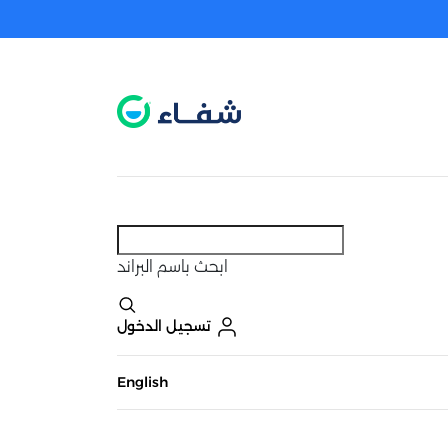
عطل. اضغط هنا لتفعيله قبل اختيار المنتجات
حاليًا لا يوجد في شبكتنا صيدليات قريبه منك
ابحث
باسم البراند
تسجيل الدخول
English