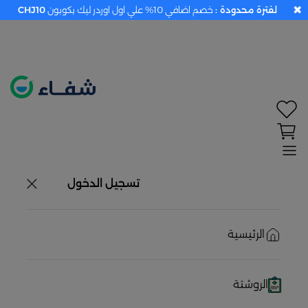
✖
لفترة محدودة :
خصم اضافي 10% علي اول اوردر ليك بكوبون
CHJ10
تحديد الموقع معطل. اضغط هنا لتفعيله قبل اختيار
المنتجات
حاليًا لا يوجد في شبكتنا صيدليات قريبه منك
تسجيل الدخول
الرئيسية
الروشتة