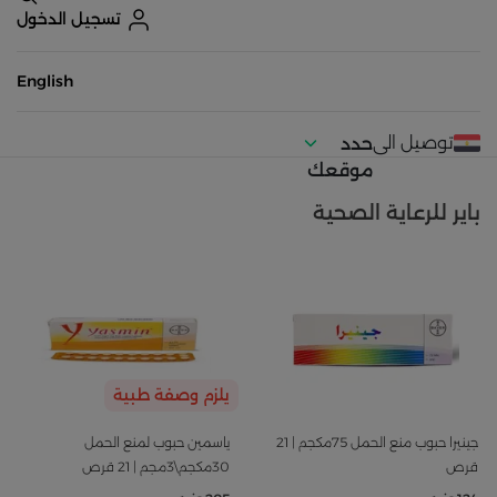
تسجيل الدخول
English
توصيل الى
حدد
موقعك
باير للرعاية الصحية
يلزم وصفة طبية
جينيرا حبوب منع الحمل 75مكجم | 21
ياسمين حبوب لمنع الحمل
قرص
30مكجم\3مجم | 21 قرص