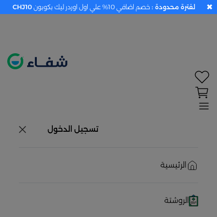
✖
لفترة محدودة :
خصم اضافي 10% علي اول اوردر ليك بكوبون
CHJ10
تحديد الموقع معطل. اضغط هنا لتفعيله قبل اختيار
المنتجات
حاليًا لا يوجد في شبكتنا صيدليات قريبه منك
تسجيل الدخول
الرئيسية
الروشتة