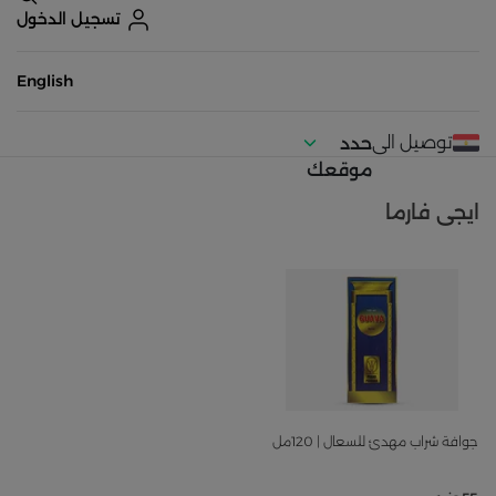
تسجيل الدخول
English
توصيل الى
حدد
موقعك
ايجى فارما
جوافة شراب مهدئ للسعال | 120مل