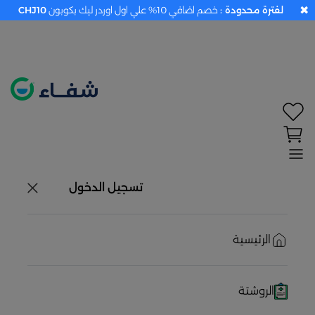
✖
لفترة محدودة :
خصم اضافي 10% علي اول اوردر ليك بكوبون
CHJ10
تحديد الموقع معطل. اضغط هنا لتفعيله قبل اختيار
المنتجات
حاليًا لا يوجد في شبكتنا صيدليات قريبه منك
تسجيل الدخول
الرئيسية
الروشتة