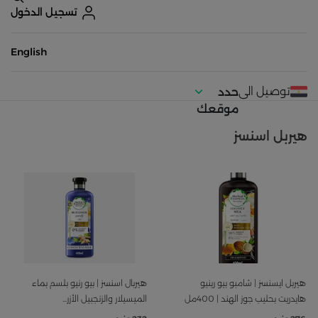
تسجيل الدخول
English
توصيل الى
حدد
موقعك
هيربل اسنسز
هيربل ايسنسز | شامبو بيو رينيو
هيربال اسنسز | بيو رنيو بلسم بماء
هايدريت بحليب جوز الهند | 400مل
الميسيلار والزنجبيل الأزر...