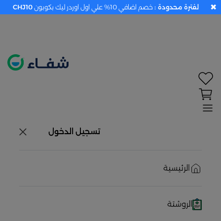
✖
لفترة محدودة :
خصم اضافي 10% علي اول اوردر ليك بكوبون
CHJ10
تحديد الموقع معطل. اضغط هنا لتفعيله قبل اختيار
المنتجات
حاليًا لا يوجد في شبكتنا صيدليات قريبه منك
تسجيل الدخول
الرئيسية
الروشتة