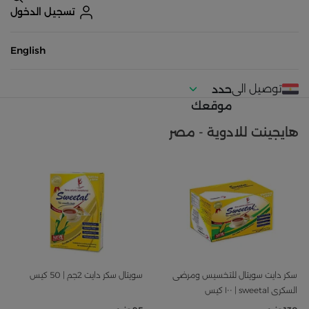
تسجيل الدخول
English
توصيل الى
حدد
موقعك
هايجينت للادوية - مصر
سكر دايت سويتال للتخسيس ومرضى
سويتال سكر دايت 2جم | 50 كيس
السكرى sweetal | ١٠٠ كيس