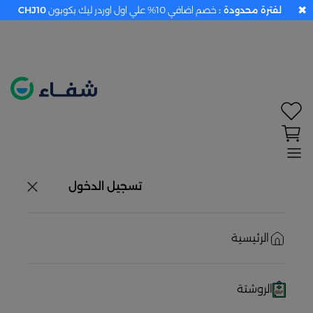
✖
لفترة محدودة :
خصم اضافي 10% علي اول اوردر ليك بكوبون
CHJ10
تحديد الموقع معطل. اضغط هنا لتفعيله قبل اختيار
المنتجات
حاليًا لا يوجد في شبكتنا صيدليات قريبه منك
تسجيل الدخول
الرئيسية
الروشتة