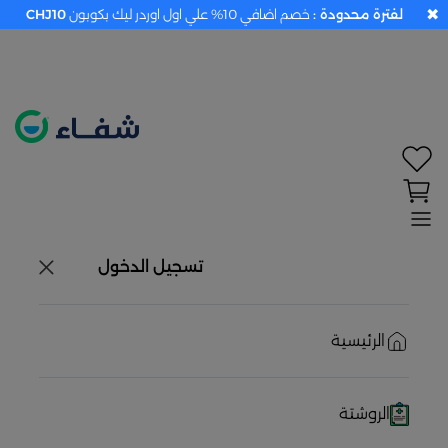
✖
لفترة محدودة :
خصم اضافي 10% علي اول اوردر ليك بكوبون
CHJ10
تحديد الموقع معطل. اضغط هنا لتفعيله قبل اختيار
المنتجات
حاليًا لا يوجد في شبكتنا صيدليات قريبه منك
تسجيل الدخول
الرئيسية
الروشتة