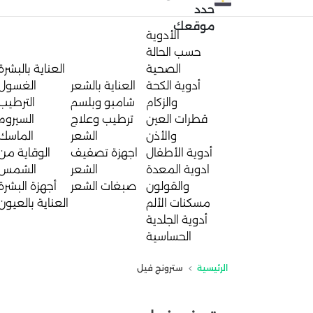
حدد
موقعك
الأدوية
حسب الحالة
الصحية
العناية بالبشرة
أدوية الكحة
العناية بالشعر
الغسول
والزكام
شامبو وبلسم
الترطيب
قطرات العين
ترطيب وعلاج
السيروم
والأذن
الشعر
الماسك
أدوية الأطفال
اجهزة تصفيف
الوقاية من
ادوية المعدة
الشعر
الشمس
والقولون
صبغات الشعر
أجهزة البشرة
مسكنات الألم
العناية بالعيون
أدوية الجلدية
الحساسية
الرئيسية
سترونج فيل