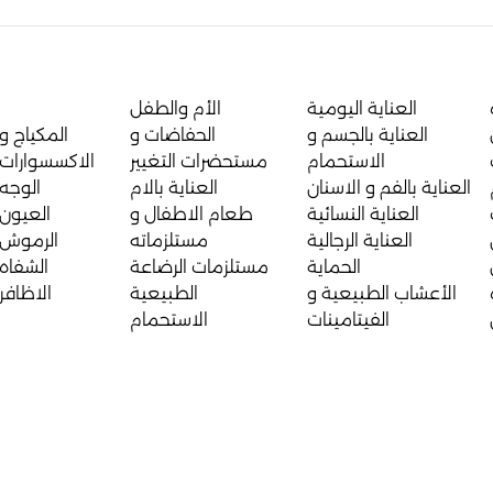
العناية اليومية
الأم والطفل
العناية بالجسم و
الحفاضات و
المكياج و
الاستحمام
مستحضرات التغيير
الاكسسوارات
العناية بالفم و الاسنان
العناية بالام
الوجه
العناية النسائية
طعام الاطفال و
العيون
العناية الرجالية
مستلزماته
الرموش
الحماية
مستلزمات الرضاعة
الشفاه
الأعشاب الطبيعية و
الطبيعية
الاظافر
الفيتامينات
الاستحمام