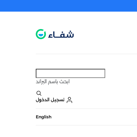
عطل. اضغط هنا لتفعيله قبل اختيار المنتجات
حاليًا لا يوجد في شبكتنا صيدليات قريبه منك
ابحث
باسم البراند
تسجيل الدخول
English