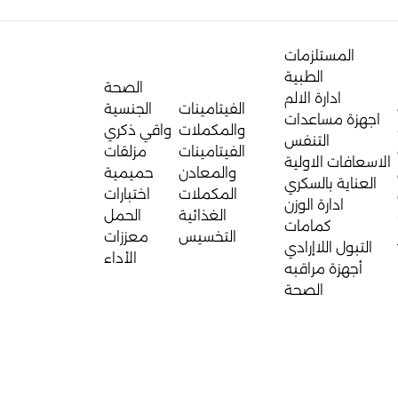
المستلزمات
الطبية
الصحة
ادارة الالم
الفيتامينات
الجنسية
اجهزة مساعدات
والمكملات
واقي ذكري
التنفس
الفيتامينات
مزلقات
الاسعافات الاولية
والمعادن
حميمية
العناية بالسكري
المكملات
اختبارات
ادارة الوزن
الغذائية
الحمل
كمامات
التخسيس
معززات
التبول اللاإرادي
الأداء
أجهزة مراقبه
الصحة