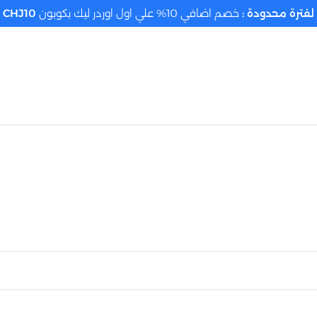
لفترة محدودة :
خصم اضافي 10% علي اول اوردر ليك بكوبون
CHJ10
تحديد الموقع م