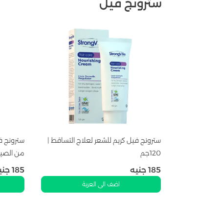
سترونج فيل
سترونج فيل كريم للشعر لعلاج التساقط |
سترونج ف
120جم
من الصيدلية 
185
جنيه
185
جني
اضف الى العربة