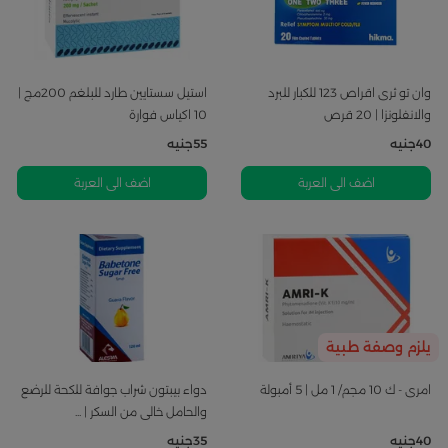
وان تو ثرى اقراص 123 للكبار للبرد
استيل سستايين طارد للبلغم 200مج |
والانفلونزا | 20 قرص
10 اكياس فوارة
40
جنيه
55
جنيه
اضف الى العربة
اضف الى العربة
يلزم وصفة طبية
امرى - ك 10 مجم/ 1 مل | 5 أمبولة
دواء بيبتون شراب جوافة للكحة للرضع
والحامل خالى من السكر | ...
40
جنيه
35
جنيه