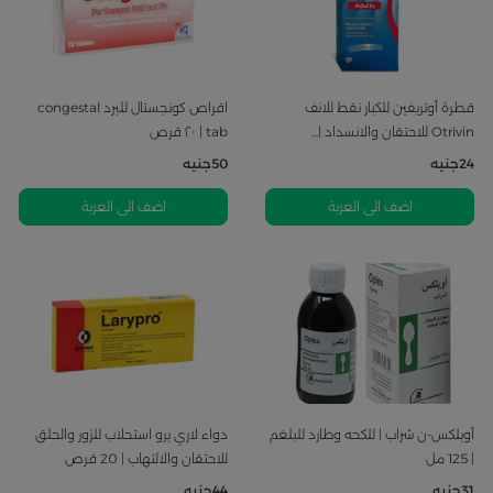
قطرة أوتريفين للكبار نقط للانف
اقراص كونجستال للبرد congestal
Otrivin للاحتقان والانسداد |...
tab | ٢٠ قرص
24
جنيه
50
جنيه
اضف الى العربة
اضف الى العربة
أوبلكس-ن شراب | للكحه وطارد للبلغم
دواء لاري برو استحلاب للزور والحلق
| 125 مل
للاحتقان والالتهاب | 20 قرص
31
جنيه
44
جنيه