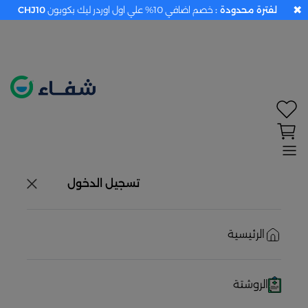
✖
لفترة محدودة :
خصم اضافي 10% علي اول اوردر ليك بكوبون
CHJ10
×
تحديد الموقع معطل. اضغط هنا لتفعيله قبل اختيار
المنتجات
حاليًا لا يوجد في شبكتنا صيدليات قريبه منك
تسجيل الدخول
الرئيسية
الروشتة