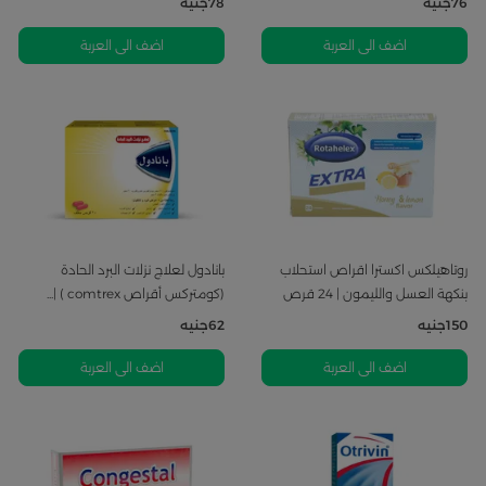
76
جنيه
78
جنيه
اضف الى العربة
اضف الى العربة
روتاهيلكس اكسترا اقراص استحلاب
بانادول لعلاج نزلات البرد الحادة
بنكهة العسل والليمون | 24 قرص
(كومتركس أقراص comtrex ) |...
150
جنيه
62
جنيه
اضف الى العربة
اضف الى العربة