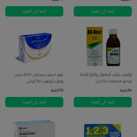
اضف الى العربة
اضف الى العربة
اولفنت شراب للاطفال والكبار للكحة
فوار استيل سستايين 600 مذيب
allvent syrup | ١٢٥ مل
وطارد للبلغم | 10 أكياس
34
جنيه
70
جنيه
اضف الى العربة
اضف الى العربة