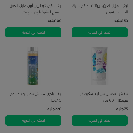
نيفيا | مزيل العرق بروتكت اند كير ستيك
إيفا سكين كير | رول أون مزيل العرق
للنساء | 40مل
لتفتيح البشرة باودر سوفت...
150
جنيه
100
جنيه
اضف الى العربة
اضف الى العربة
مقشر القدمين من ايفا سكين كير -
ايفا | بادى سبلاش مورنينج بلوسوم |
تروبيكال | 60 مل
240مل
75
جنيه
220
جنيه
اضف الى العربة
اضف الى العربة