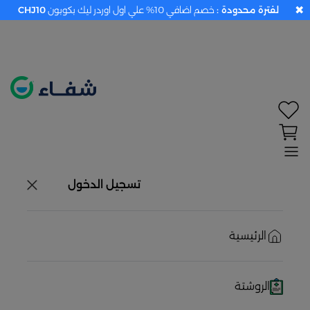
✖
لفترة محدودة :
خصم اضافي 10% علي اول اوردر ليك بكوبون
CHJ10
×
تحديد الموقع معطل. اضغط هنا لتفعيله قبل اختيار
المنتجات
حاليًا لا يوجد في شبكتنا صيدليات قريبه منك
تسجيل الدخول
الرئيسية
الروشتة