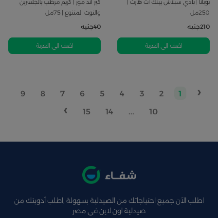
بوبانا | بادي سبلاش بينك آت هارت |
كير أند مور | كريم مرطب بالجلسرين
250مل
والتوت المتنوع | 75مل
210
جنيه
40
جنيه
اضف الى العربة
اضف الى العربة
‹
9
8
7
6
5
4
3
2
1
›
15
14
...
10
اطلب الآن جميع احتياجاتك من الصيدلية بسهولة ,اطلب أدويتك من
صيدلية اون لاين فى مصر