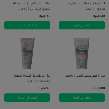
ايفا | سكين كير بادي سبلاش ريد
ستارفيل | وايتنج رول أون مضاد
جلامور | 240مل
للتعرق فريش بريز | 60مل
220
جنيه
130
جنيه
اضف الى العربة
اضف الى العربة
شان | كريم مرطب لليدين | 60جم
شان مرطب جل للبشره الدهنية
والمختلطة | ٢٠٠ جم
100
جنيه
240
جنيه
اضف الى العربة
اضف الى العربة