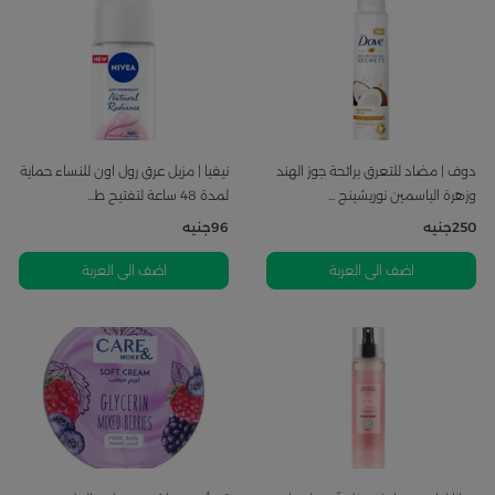
دوف | مضاد للتعرق برائحة جوز الهند
نيفيا | مزيل عرق رول اون للنساء حماية
وزهرة الياسمين نوريشينج ...
لمدة 48 ساعة لتفتيح ط...
250
جنيه
96
جنيه
اضف الى العربة
اضف الى العربة