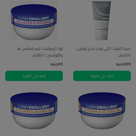
ديرما اكتيف | اكتى وايت بادى لوشن |
لونا | إيمولينت كريم فيتامين هـ
200مل
والكولاجين | 160جم
269
جنيه
65
جنيه
اضف الى العربة
اضف الى العربة