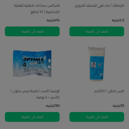
فارماباك | ماء نقي للمضاد الحيوي
تامباكس سدادات قطنية للعناية
الشخصية | 10 قطع
2.5
جنيه
414
جنيه
اضف الى العربة
اضف الى العربة
كيس قطن | 250جم
اوبتيما كاست | شريط جبس ملون |
10سم × 4 بوصة
35
جنيه
250
جنيه
اضف الى العربة
اضف الى العربة