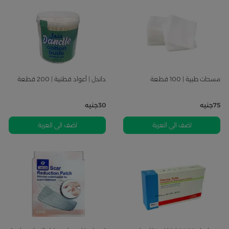
مسحات طبية | 100 قطعة
داندل | أعواد قطنية | 200 قطعة
75
جنيه
30
جنيه
اضف الى العربة
اضف الى العربة