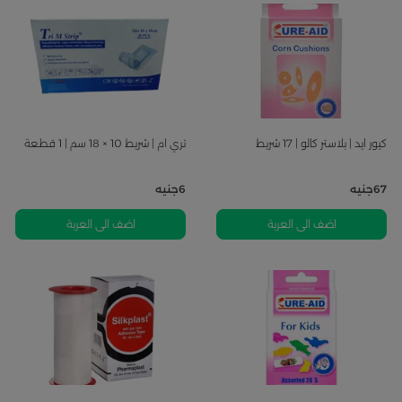
كيور ايد | بلاستر كالو | 17 شريط
تري ام | شريط 10 × 18 سم | 1 قطعة
67
جنيه
6
جنيه
اضف الى العربة
اضف الى العربة