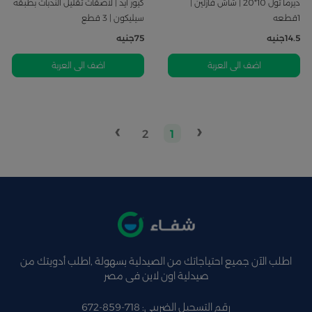
ديرما تول 10*20 | شاش فازلين |
كيور ايد | لاصقات تقليل الندبات بطبقة
1قطعه
سيليكون | 3 قطع
14.5
جنيه
75
جنيه
اضف الى العربة
اضف الى العربة
›
‹
2
1
اطلب الآن جميع احتياجاتك من الصيدلية بسهولة ,اطلب أدويتك من
صيدلية اون لاين فى مصر
رقم التسجيل الضريبي: 718-859-672