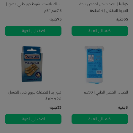
كواليتا | لاصقات جل لخفض درجة
سيلك بلاست | شريط حرير طبي لاصق |
الحرارة للاطفال | 4 قطعة
7.5سم * 5م
65
جنيه
75
جنيه
اضف الى العربة
اضف الى العربة
الصياد | القطن الطبي | 50جم
كيور ايد | لاصقات جروح قابل للغسل |
20 قطعة
8
جنيه
33
جنيه
اضف الى العربة
اضف الى العربة