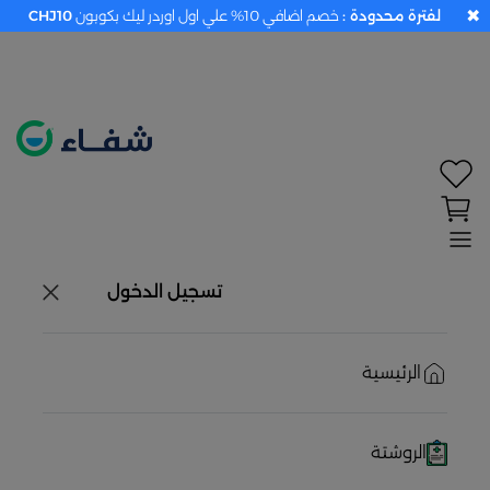
✖
لفترة محدودة :
خصم اضافي 10% علي اول اوردر ليك بكوبون
CHJ10
×
تحديد الموقع معطل. اضغط هنا لتفعيله قبل اختيار
المنتجات
حاليًا لا يوجد في شبكتنا صيدليات قريبه منك
تسجيل الدخول
الرئيسية
الروشتة