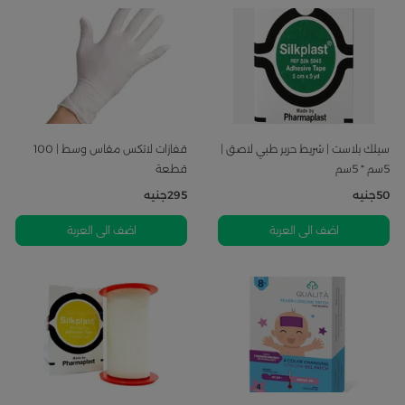
سيلك بلاست | شريط حرير طبي لاصق |
قفازات لاتكس مقاس وسط | 100
5سم * 5سم
قطعة
50
جنيه
295
جنيه
اضف الى العربة
اضف الى العربة