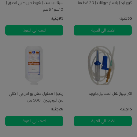
كيور ايد | بلاستر حيوانات | 20 قطعة
سيلك بلاست | شريط حرير طبي لاصق |
10سم * 5سم
35
جنيه
95
جنيه
اضف الى العربة
اضف الى العربة
الترا جهاز نقل المحاليل بالوريد
رينجرز | محلول حقن يو اس بي | خالي
من البيروجين | 500 مل
15
جنيه
26
جنيه
اضف الى العربة
اضف الى العربة