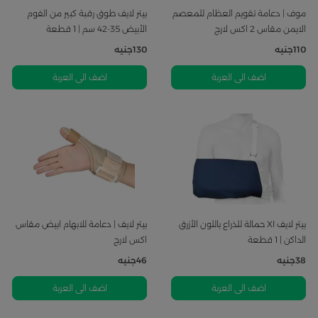
موف | دعامة تقويم العظام للمعصم
بيتر لايف طوق رقبة كبير من الفوم
الايمن مقاس 2 اكس لارج
الأبيض 35-42 سم | 1 قطعة
110
جنيه
130
جنيه
اضف الى العربة
اضف الى العربة
بيتر لايف Xl حمالة للذراع باللون الأزرق
بيتر لايف | دعامة للابهام ابيض مقاس
الداكن | 1 قطعة
اكس لارج
38
جنيه
46
جنيه
اضف الى العربة
اضف الى العربة