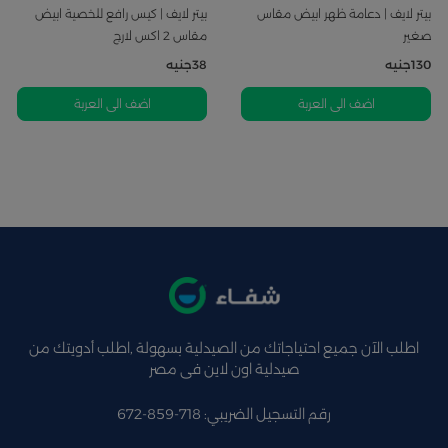
بيتر لايف | دعامة ظهر ابيض مقاس
بيتر لايف | كيس رافع للخصية ابيض
صغير
مقاس 2 اكس لارج
130
جنيه
38
جنيه
اضف الى العربة
اضف الى العربة
اطلب الآن جميع احتياجاتك من الصيدلية بسهولة ,اطلب أدويتك من
صيدلية اون لاين فى مصر
رقم التسجيل الضريبي: 718-859-672