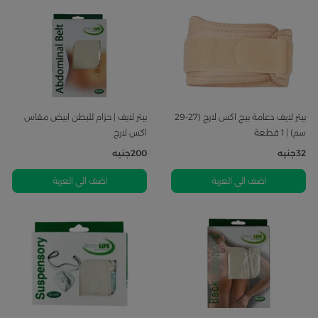
بيتر لايف دعامة بيج اكس لارج (27-29
بيتر لايف | حزام للبطن ابيض مقاس
سم) | 1 قطعة
اكس لارج
32
جنيه
200
جنيه
اضف الى العربة
اضف الى العربة