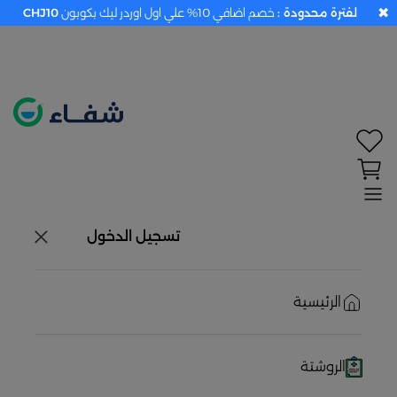
✖
لفترة محدودة :
خصم اضافي 10% علي اول اوردر ليك بكوبون
CHJ10
×
تحديد الموقع معطل. اضغط هنا لتفعيله قبل اختيار
المنتجات
حاليًا لا يوجد في شبكتنا صيدليات قريبه منك
تسجيل الدخول
الرئيسية
الروشتة