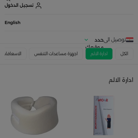
تسجيل الدخول
English
توصيل الى
حدد
موقعك
الكل
ادارة الالم
اجهزة مساعدات التنفس
الاسعافات ال
ادارة الالم